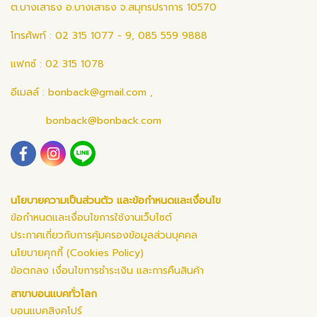
ต.บางเสาธง อ.บางเสาธง จ.สมุทรปราการ 10570
โทรศัพท์ : 02 315 1077 - 9, 085 559 9888
แฟกซ์ : 02 315 1078
อีเมลล์ :
bonback@gmail.com
,
bonback@bonback.com
นโยบายความเป็นส่วนตัว และข้อกำหนดและเงื่อนไข
ข้อกำหนดและเงื่อนไขการใช้งานเว็บไซต์
ประกาศเกี่ยวกับการคุ้มครองข้อมูลส่วนบุคคล
นโยบายคุกกี้ (Cookies Policy)
ข้อตกลง เงื่อนไขการชำระเงิน และการคืนสินค้า
สาขาบอนแบคทั่วโลก
บอนแบคสิงคโปร์