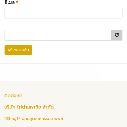
อีเมล
*
ตอบกลับ
ติดต่อเรา
บริษัท ไก่ดำมหากิจ จำกัด
133 หมู่17 นิคมอุตสาหกรรมบางพลี