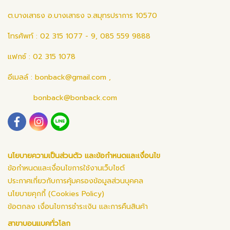
ต.บางเสาธง อ.บางเสาธง จ.สมุทรปราการ 10570
โทรศัพท์ : 02 315 1077 - 9, 085 559 9888
แฟกซ์ : 02 315 1078
อีเมลล์ :
bonback@gmail.com
,
bonback@bonback.com
นโยบายความเป็นส่วนตัว และข้อกำหนดและเงื่อนไข
ข้อกำหนดและเงื่อนไขการใช้งานเว็บไซต์
ประกาศเกี่ยวกับการคุ้มครองข้อมูลส่วนบุคคล
นโยบายคุกกี้ (Cookies Policy)
ข้อตกลง เงื่อนไขการชำระเงิน และการคืนสินค้า
สาขาบอนแบคทั่วโลก