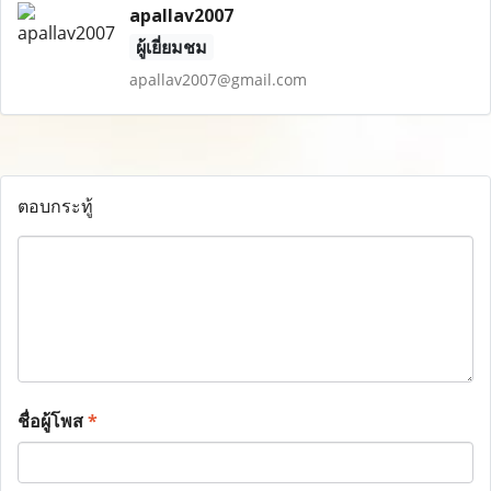
apallav2007
ผู้เยี่ยมชม
apallav2007@gmail.com
ตอบกระทู้
ชื่อผู้โพส
*