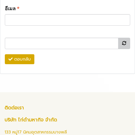
อีเมล
*
ตอบกลับ
ติดต่อเรา
บริษัท ไก่ดำมหากิจ จำกัด
133 หมู่17 นิคมอุตสาหกรรมบางพลี