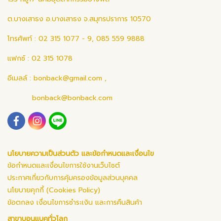
ต.บางเสาธง อ.บางเสาธง จ.สมุทรปราการ 10570
โทรศัพท์ : 02 315 1077 - 9, 085 559 9888
แฟกซ์ : 02 315 1078
อีเมลล์ :
bonback@gmail.com
,
bonback@bonback.com
นโยบายความเป็นส่วนตัว และข้อกำหนดและเงื่อนไข
ข้อกำหนดและเงื่อนไขการใช้งานเว็บไซต์
ประกาศเกี่ยวกับการคุ้มครองข้อมูลส่วนบุคคล
นโยบายคุกกี้ (Cookies Policy)
ข้อตกลง เงื่อนไขการชำระเงิน และการคืนสินค้า
สาขาบอนแบคทั่วโลก