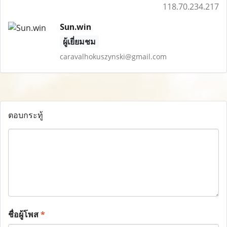
118.70.234.217
Sun.win
ผู้เยี่ยมชม
caravalhokuszynski@gmail.com
ตอบกระทู้
ชื่อผู้โพส
*