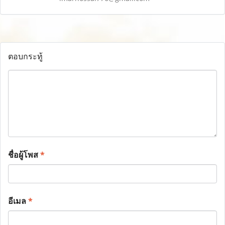
ตอบกระทู้
ชื่อผู้โพส
*
อีเมล
*