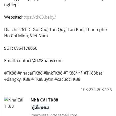
nghiep.
Website:
https://tk88.baby/
Dia chi: 261 D. Go Dau, Tan Quy, Tan Phu, Thanh pho
Ho Chi Minh, Viet Nam
SDT: 0964178066
Email: contact@tk88baby.com
#TK88 #nhacaiTK88 #linkTK88 #TK88*** #TK88bet
#dangkyTK88 #TK88uytin #cacuocTK88
103.234.203.136
Nhà Cái TK88
ผู้เยี่ยมชม
imarhossai776@gmail.com