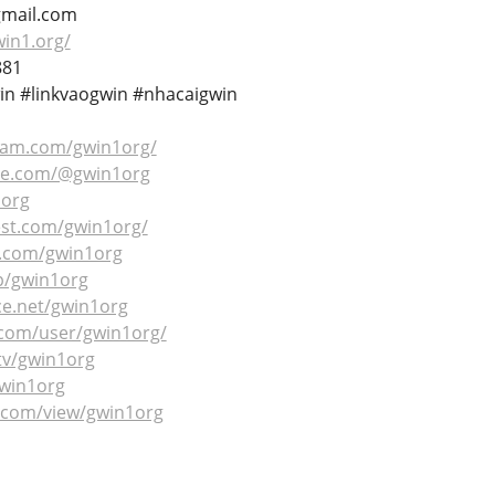
gmail.com
win1.org/
881
in #linkvaogwin #nhacaigwin
ram.com/gwin1org/
be.com/@gwin1org
1org
est.com/gwin1org/
r.com/gwin1org
p/gwin1org
e.net/gwin1org
.com/user/gwin1org/
tv/gwin1org
gwin1org
e.com/view/gwin1org