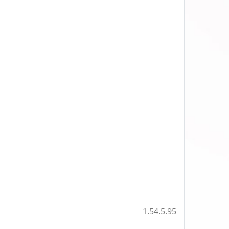
1.54.5.95