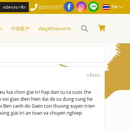
TH
สมัครสมาชิก
023151077
า
中国客户
ข้อมูลโภชนาการ
แจ้งลบ
u lua chon giai tri hap dan tu ca cuoc the
 voi giao dien hien dai de su dung cung he
bi Ben canh do Gwin con thuong xuyen trien
ong giai tri an toan va chuyen nghiep