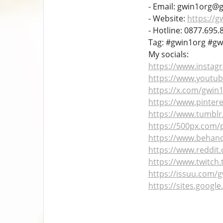
- Email: gwin1org@
- Website:
https://g
- Hotline: 0877.695.
Tag: #gwin1org #gw
My socials:
https://www.instag
https://www.youtu
https://x.com/gwin
https://www.pinter
https://www.tumbl
https://500px.com/
https://www.behanc
https://www.reddit
https://www.twitch.
https://issuu.com/
https://sites.googl