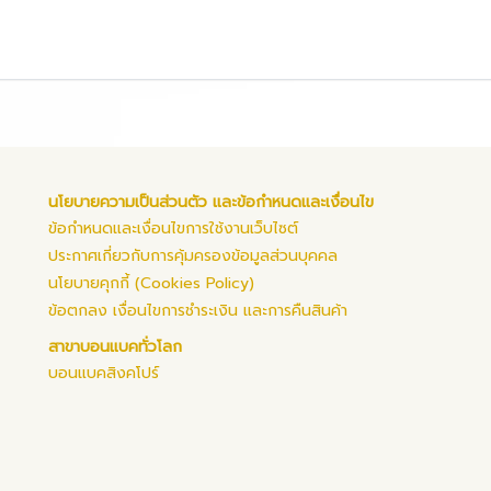
นโยบายความเป็นส่วนตัว และข้อกำหนดและเงื่อนไข
ข้อกำหนดและเงื่อนไขการใช้งานเว็บไซต์
ประกาศเกี่ยวกับการคุ้มครองข้อมูลส่วนบุคคล
นโยบายคุกกี้ (Cookies Policy)
ข้อตกลง เงื่อนไขการชำระเงิน และการคืนสินค้า
สาขาบอนแบคทั่วโลก
บอนแบคสิงคโปร์