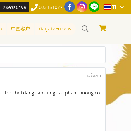
TH
สมัครสมาชิก
023151077
า
中国客户
ข้อมูลโภชนาการ
แจ้งลบ
ieu tro choi dang cap cung cac phan thuong co