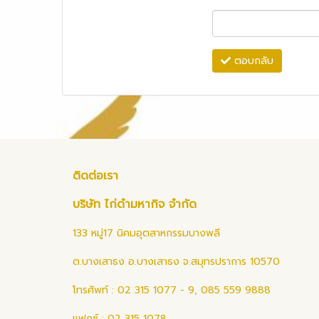
ตอบกลับ
ติดต่อเรา
บริษัท ไก่ดำมหากิจ จำกัด
133 หมู่17 นิคมอุตสาหกรรมบางพลี
ต.บางเสาธง อ.บางเสาธง จ.สมุทรปราการ 10570
โทรศัพท์ : 02 315 1077 - 9, 085 559 9888
แฟกซ์ : 02 315 1078