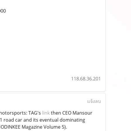
000
118.68.36.201
แจ้งลบ
motorsports: TAG's
link
then CEO Mansour
F1 road car and its eventual dominating
 HODINKEE Magazine Volume 5).