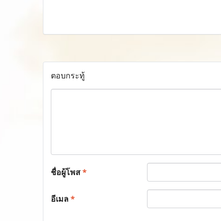
ตอบกระทู้
ชื่อผู้โพส
*
อีเมล
*