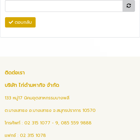
ตอบกลับ
ติดต่อเรา
บริษัท ไก่ดำมหากิจ จำกัด
133 หมู่17 นิคมอุตสาหกรรมบางพลี
ต.บางเสาธง อ.บางเสาธง จ.สมุทรปราการ 10570
โทรศัพท์ : 02 315 1077 - 9, 085 559 9888
แฟกซ์ : 02 315 1078