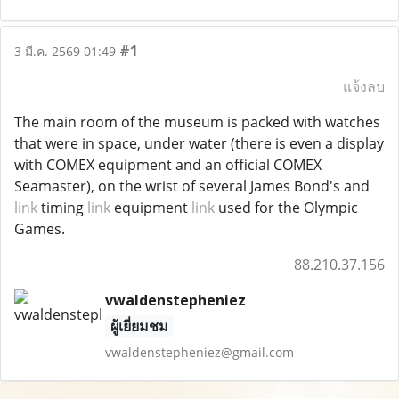
#1
3 มี.ค. 2569 01:49
แจ้งลบ
The main room of the museum is packed with watches
that were in space, under water (there is even a display
with COMEX equipment and an official COMEX
Seamaster), on the wrist of several James Bond's and
link
timing
link
equipment
link
used for the Olympic
Games.
88.210.37.156
vwaldenstepheniez
ผู้เยี่ยมชม
vwaldenstepheniez@gmail.com