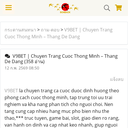
กระดานสนทนา
>
ถาม-ตอบ
>
V9BET | Chuyen Trang
Cuoc Thong Minh – Thang De Dang
V9BET | Chuyen Trang Cuoc Thong Minh – Thang
De Dang
(358 อ่าน)
12 ก.พ. 2569 08:50
แจ้งลบ
V9BET
la chuyen trang ca cuoc duoc dinh huong theo
phong cach cuoc thong minh, tap trung toi uu trai
nghiem va kha nang phan tich cho nguoi choi. Nen
tang cung cap nhieu hang muc pho bien nhu the
thao,*** truc tuyen, game bai, slot, giao dien ro rang,
van hanh on dinh va cap nhat keo nhanh, giup nguoi