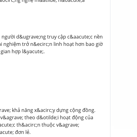
c&ocirc;ng nghệ m&atilde; h&oacute;a
p người d&ugrave;ng truy cập c&aacute;c nền
ải nghiệm trở n&ecirc;n linh hoạt hơn bao giờ
gian hợp l&yacute;.
rave; khả năng x&acirc;y dựng cộng đồng.
 v&agrave; theo d&otilde;i hoạt động của
cute;c th&acirc;n thuộc v&agrave;
acute; đơn lẻ.