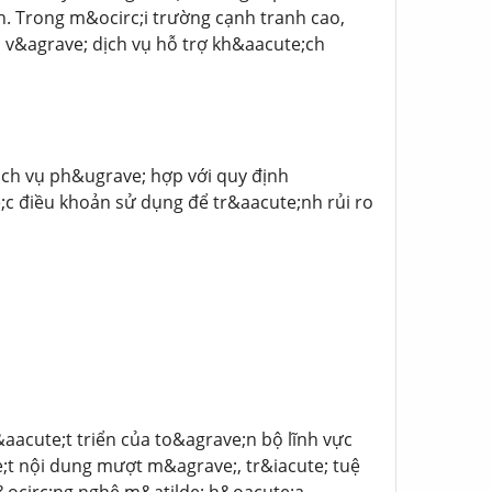
h. Trong m&ocirc;i trường cạnh tranh cao,
; v&agrave; dịch vụ hỗ trợ kh&aacute;ch
ịch vụ ph&ugrave; hợp với quy định
;c điều khoản sử dụng để tr&aacute;nh rủi ro
&aacute;t triển của to&agrave;n bộ lĩnh vực
t nội dung mượt m&agrave;, tr&iacute; tuệ