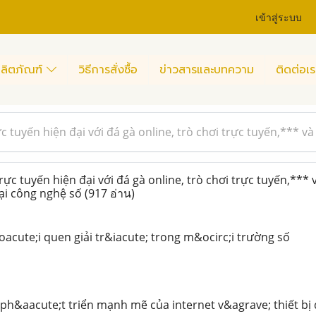
เข้าสู่ระบบ
ลิตภัณฑ์
วิธีการสั่งซื้อ
ข่าวสารและบทความ
ติดต่อเร
trực tuyến hiện đại với đá gà online, trò chơi trực tuyến,*** 
 trực tuyến hiện đại với đá gà online, trò chơi trực tuyến,***
đại công nghệ số
(917 อ่าน)
oacute;i quen giải tr&iacute; trong m&ocirc;i trường số
ph&aacute;t triển mạnh mẽ của internet v&agrave; thiết bị