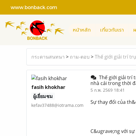
www.bonback.com
หน้าหลัก
เกี่ยวกับเรา
ผ
กระดานสนทนา
>
ถาม-ตอบ
>
Thế giới giải trí 
Thế giới giải trí
nhà cái trong thời 
fasih khokhar
5 ก.พ. 2569 18:41
ผู้เยี่ยมชม
Sự thay đổi của th&
kefav37488@iotrama.com
C&ugrave;ng với sự 