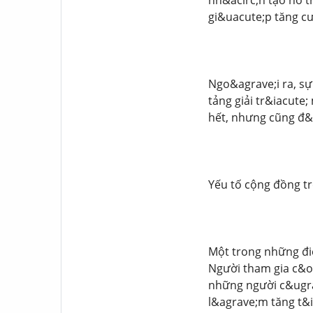
nh&acirc;n tạo hỗ t
gi&uacute;p tăng cư
Ngo&agrave;i ra, s
tảng giải tr&iacute
hết, nhưng cũng đ&o
Yếu tố cộng đồng tr
Một trong những điể
Người tham gia c&oa
những người c&ugrav
l&agrave;m tăng t&i