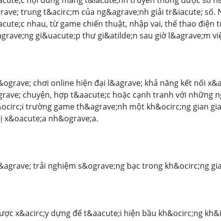
acute;c nội dung mang t&iacute;nh truyền thống được số h&
rave; trung t&acirc;m của ng&agrave;nh giải tr&iacute; số.
acute;c nhau, từ game chiến thuật, nhập vai, thể thao điện 
grave;ng gi&uacute;p thư gi&atilde;n sau giờ l&agrave;m vi
ograve; chơi online hiện đại l&agrave; khả năng kết nối x&a
ave; chuyện, hợp t&aacute;c hoặc cạnh tranh với những ngư
circ;i trường game th&agrave;nh một kh&ocirc;ng gian giao
bị x&oacute;a nh&ograve;a.
&agrave; trải nghiệm s&ograve;ng bạc trong kh&ocirc;ng gi
ược x&acirc;y dựng để t&aacute;i hiện bầu kh&ocirc;ng kh&