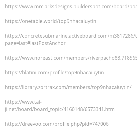
https://www.mrclarksdesigns.builderspot.com/board/bo
https://onetable.world/top9nhacaiuytin
https://concretesubmarine.activeboard.com/m3817286/t
page=last#lastPostAnchor
https://www.noreast.com/members/riverpacho88.71856
https://blatini.com/profile/top9nhacaiuytin
https://library.zortrax.com/members/top9nhacaiuytin/
https://www.tai-
ji.net/board/board_topic/4160148/6573341.htm
https://dreevoo.com/profile.php?pid=747006