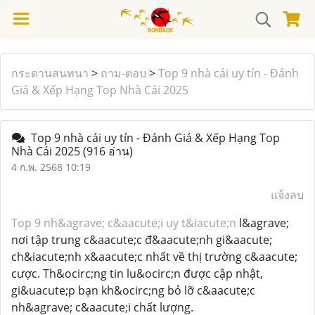
กระดานสนทนา
>
ถาม-ตอบ
>
Top 9 nhà cái uy tín - Đánh
Giá & Xếp Hạng Top Nhà Cái 2025
Top 9 nhà cái uy tín - Đánh Giá & Xếp Hạng Top
Nhà Cái 2025
(916 อ่าน)
4 ก.พ. 2568 10:19
แจ้งลบ
Top 9 nh&agrave; c&aacute;i uy t&iacute;n
l&agrave;
nơi tập trung c&aacute;c đ&aacute;nh gi&aacute;
ch&iacute;nh x&aacute;c nhất về thị trường c&aacute;
cược. Th&ocirc;ng tin lu&ocirc;n được cập nhật,
gi&uacute;p bạn kh&ocirc;ng bỏ lỡ c&aacute;c
nh&agrave; c&aacute;i chất lượng.