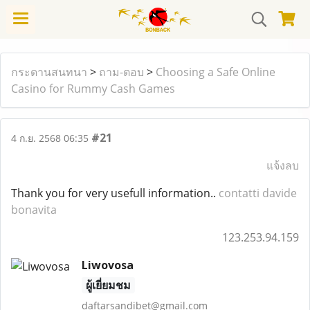
กระดานสนทนา
>
ถาม-ตอบ
>
Choosing a Safe Online
Casino for Rummy Cash Games
#21
4 ก.ย. 2568 06:35
แจ้งลบ
Thank you for very usefull information..
contatti davide
bonavita
123.253.94.159
Liwovosa
ผู้เยี่ยมชม
daftarsandibet@gmail.com