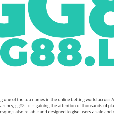
 one of the top names in the online betting world across As
parency,
gg88.ltd
is gaining the attention of thousands of pla
quo;s also reliable and designed to give users a safe and 