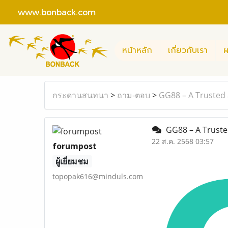
www.bonback.com
หน้าหลัก
เกี่ยวกับเรา
ผ
กระดานสนทนา
>
ถาม-ตอบ
>
GG88 – A Trusted 
GG88 – A Trusted
22 ส.ค. 2568 03:57
forumpost
ผู้เยี่ยมชม
topopak616@minduls.com