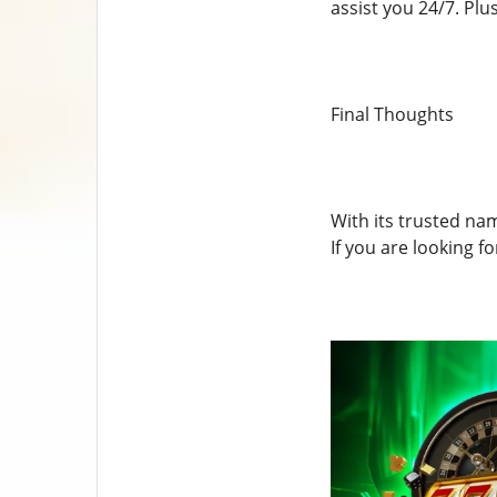
assist you 24/7. Plu
Final Thoughts
With its trusted nam
If you are looking f