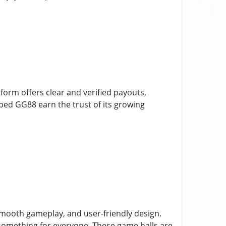
orm offers clear and verified payouts,
lped GG88 earn the trust of its growing
smooth gameplay, and user-friendly design.
something for everyone. These game halls are