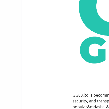
GG88.ltd is becoming
security, and trans
popular&mdash;it&rs