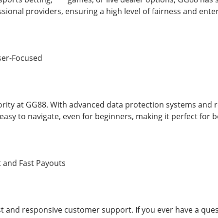
sional providers, ensuring a high level of fairness and ente
ser-Focused
riority at GG88. With advanced data protection systems and 
 easy to navigate, even for beginners, making it perfect for
 and Fast Payouts
st and responsive customer support. If you ever have a quest