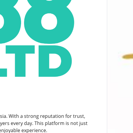
ia. With a strong reputation for trust,
yers every day. This platform is not just
enjoyable experience.