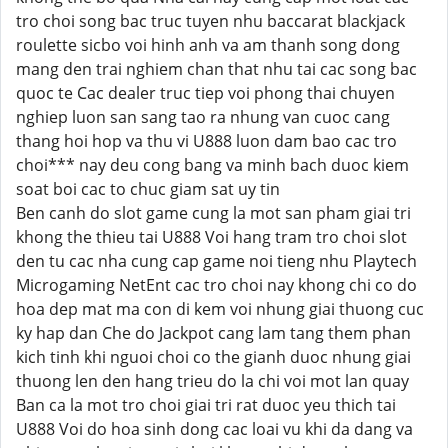
tro choi song bac truc tuyen nhu baccarat blackjack
roulette sicbo voi hinh anh va am thanh song dong
mang den trai nghiem chan that nhu tai cac song bac
quoc te Cac dealer truc tiep voi phong thai chuyen
nghiep luon san sang tao ra nhung van cuoc cang
thang hoi hop va thu vi U888 luon dam bao cac tro
choi*** nay deu cong bang va minh bach duoc kiem
soat boi cac to chuc giam sat uy tin
Ben canh do slot game cung la mot san pham giai tri
khong the thieu tai U888 Voi hang tram tro choi slot
den tu cac nha cung cap game noi tieng nhu Playtech
Microgaming NetEnt cac tro choi nay khong chi co do
hoa dep mat ma con di kem voi nhung giai thuong cuc
ky hap dan Che do Jackpot cang lam tang them phan
kich tinh khi nguoi choi co the gianh duoc nhung giai
thuong len den hang trieu do la chi voi mot lan quay
Ban ca la mot tro choi giai tri rat duoc yeu thich tai
U888 Voi do hoa sinh dong cac loai vu khi da dang va