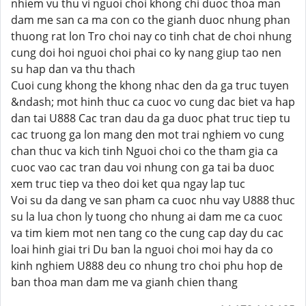
nhiem vu thu vi nguoi choi khong chi duoc thoa man
dam me san ca ma con co the gianh duoc nhung phan
thuong rat lon Tro choi nay co tinh chat de choi nhung
cung doi hoi nguoi choi phai co ky nang giup tao nen
su hap dan va thu thach
Cuoi cung khong the khong nhac den da ga truc tuyen
&ndash; mot hinh thuc ca cuoc vo cung dac biet va hap
dan tai U888 Cac tran dau da ga duoc phat truc tiep tu
cac truong ga lon mang den mot trai nghiem vo cung
chan thuc va kich tinh Nguoi choi co the tham gia ca
cuoc vao cac tran dau voi nhung con ga tai ba duoc
xem truc tiep va theo doi ket qua ngay lap tuc
Voi su da dang ve san pham ca cuoc nhu vay U888 thuc
su la lua chon ly tuong cho nhung ai dam me ca cuoc
va tim kiem mot nen tang co the cung cap day du cac
loai hinh giai tri Du ban la nguoi choi moi hay da co
kinh nghiem U888 deu co nhung tro choi phu hop de
ban thoa man dam me va gianh chien thang