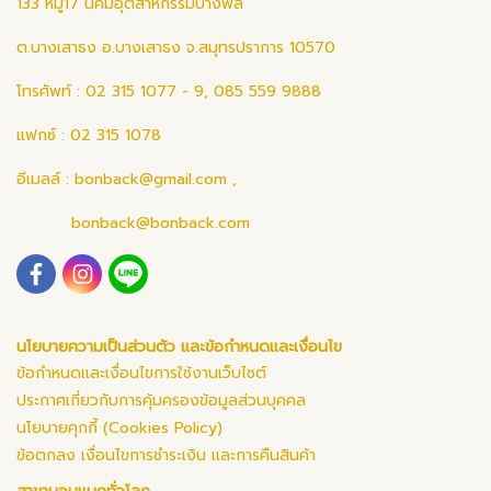
133 หมู่17 นิคมอุตสาหกรรมบางพลี
ต.บางเสาธง อ.บางเสาธง จ.สมุทรปราการ 10570
โทรศัพท์ : 02 315 1077 - 9, 085 559 9888
แฟกซ์ : 02 315 1078
อีเมลล์ :
bonback@gmail.com
,
bonback@bonback.com
นโยบายความเป็นส่วนตัว และข้อกำหนดและเงื่อนไข
ข้อกำหนดและเงื่อนไขการใช้งานเว็บไซต์
ประกาศเกี่ยวกับการคุ้มครองข้อมูลส่วนบุคคล
นโยบายคุกกี้ (Cookies Policy)
ข้อตกลง เงื่อนไขการชำระเงิน และการคืนสินค้า