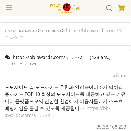
กระดานสนทนา
>
ถาม-ตอบ
>
https://bb-awards.com/토
토사이트
https://bb-awards.com/토토사이트
(428 อ่าน)
11 ก.ย. 2567 12:03
แจ้งลบ
토토사이트 및 토토사이트 추천과 안전놀이터소개 먹튀검
증사이트 TOP 10 최상의 토토사이트를 제공하고 있는 커뮤
니티 플랫폼으로써 안전한 환경에서 이용자들에게 스포츠
배팅게임을 즐길 수 있도록 제공합니다.
https://bb-
awards.com/토토사이트
39.38.168.233