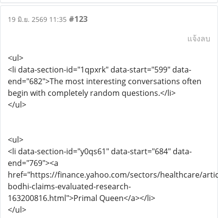
#123
19 มิ.ย. 2569 11:35
แจ้งลบ
<ul>
<li data-section-id="1qpxrk" data-start="599" data-
end="682">The most interesting conversations often
begin with completely random questions.</li>
</ul>
<ul>
<li data-section-id="y0qs61" data-start="684" data-
end="769"><a
href="https://finance.yahoo.com/sectors/healthcare/artic
bodhi-claims-evaluated-research-
163200816.html">Primal Queen</a></li>
</ul>