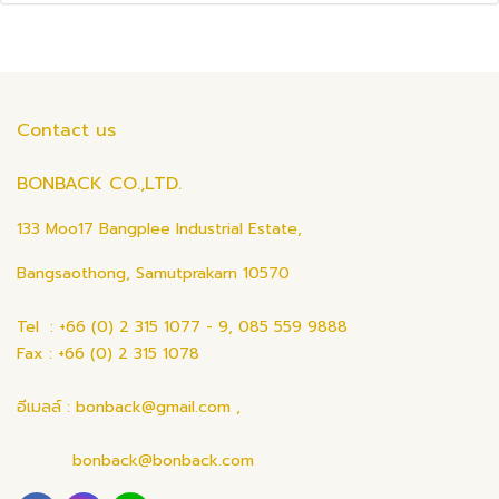
Contact us
BONBACK CO.,LTD.
133 Moo17 Bangplee Industrial Estate,
Bangsaothong, Samutprakarn 10570
Tel : +66 (0) 2 315 1077 - 9, 085 559 9888
Fax : +66 (0) 2 315 1078
อีเมลล์ : bonback@gmail.com ,
bonback@bonback.com