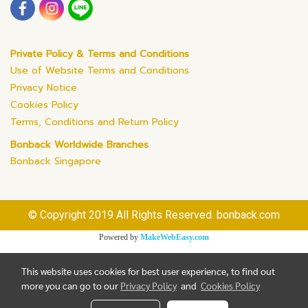
Private Policy & Terms and Conditions
Use of Website Terms and Conditions
Privacy Notice
Cookies Policy
Terms, Conditions and Return Policy
Bonback Worldwide Branches
Bonback Singapore
© Copyright 2019 All Rights Reserved. bonback.com
Powered by
MakeWebEasy.com
This website uses cookies for best user experience, to find out
more you can go to our
Privacy Policy
and
Cookies Policy