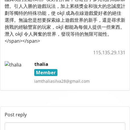
體。引人入勝的遊戲玩法，加上累積獎金和強大的忠誠度計
劃等獨特的特殊功能，使 okjl 成為在線遊戲愛好者的絕佳
選擇。無論您是想要探索線上遊戲世界的新手，還是尋求新
挑戰的經驗豐富的玩家，okjl 都能為每個人提供一些東西。
潛入 okjl 令人興奮的世界，發現等待的無限可能性。
</span></span>
115.135.29.131
thalia
Member
iamthaliasilva28@gmail.com
Post reply