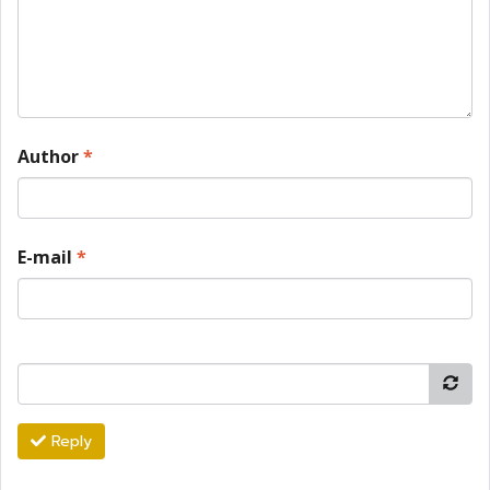
Author
*
E-mail
*
Reply