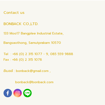
Contact us
BONBACK CO.,LTD.
133 Moo17 Bangplee Industrial Estate,
Bangsaothong, Samutprakarn 10570
Tel : +66 (0) 2 315 1077 - 9, 085 559 9888
Fax : +66 (0) 2 315 1078
อีเมลล์ : bonback@gmail.com ,
bonback@bonback.com