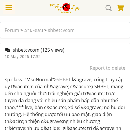
Forum
>
ถาม-ตอบ
>
shbetcvcom
shbetcvcom
(125 views)
10 May 2026 17:32
Report to delete
<p class="MsoNormal">
SHBET
l&agrave; cổng truy cập
uy t&iacute;n của nh&agrave; c&aacute;i SHBET, mang
đến cho người chơi trải nghiệm giải tr&iacute; trực
tuyến đa dạng với nhiều sản phẩm hấp dẫn như thể
thao,*** live, bắn c&aacute;, xổ số v&agrave; nổ hũ đổi
thưởng. Hệ thống được tối ưu bảo mật, giao diện
th&acirc;n thiện c&ugrave;ng nhiều chương
tr&igrave;nh ưu đ&atilde;i gi&aacute; trị d&agrave;nh