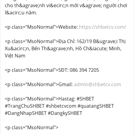
cho th&agrave;nh vi&ecirc;n mới v&agrave; người chơi
l&acirc;u năm.
<p class="MsoNormal">Website:
https://shbetcv.com/
<p class="MsoNormal">Địa Chỉ: 162/19 B&ugrave;i Thị
Xu&acirc;n, Bến Th&agrave;nh, Hồ Ch&iacute; Minh,
Việt Nam
<p class="MsoNormal">SĐT: 086 394 7205
<p class="MsoNormal">Gmail:
admin@shbetcv.com
<p class="MsoNormal">Hastag: #SHBET
#TrangChuSHBET #shbetcvcom #quatangSHBET
#DangNhapSHBET #DangkySHBET
<p class="MsoNormal">