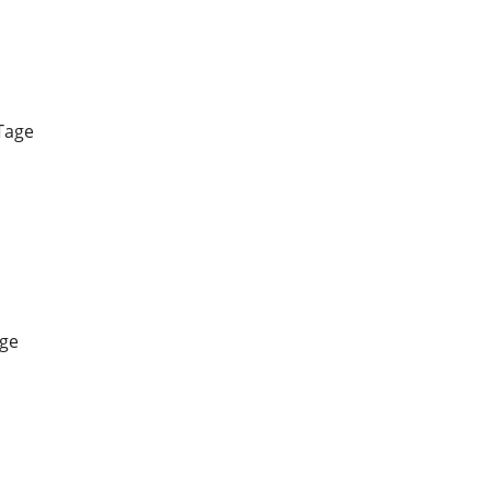
Tage
age