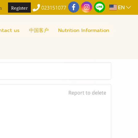
EN
n
Register
023151077
ntact us
中国客户
Nutrition Information
Report to delete