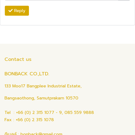
Reply
Contact us
BONBACK CO.,LTD.
133 Moo17 Bangplee Industrial Estate,
Bangsaothong, Samutprakarn 10570
Tel : +66 (0) 2 315 1077 - 9, 085 559 9888
Fax : +66 (0) 2 315 1078
อีเมลล์ : bonback@gmail.com ,