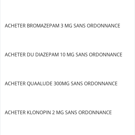
ACHETER BROMAZEPAM 3 MG SANS ORDONNANCE
ACHETER DU DIAZEPAM 10 MG SANS ORDONNANCE
ACHETER QUAALUDE 300MG SANS ORDONNANCE
ACHETER KLONOPIN 2 MG SANS ORDONNANCE