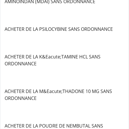
AMINOINDAN (MDAI) SANS ORDONNANCE
ACHETER DE LA PSILOCYBINE SANS ORDONNANCE
ACHETER DE LA K&Eacute;TAMINE HCL SANS
ORDONNANCE
ACHETER DE LA M&Eacute;THADONE 10 MG SANS
ORDONNANCE
ACHETER DE LA POUDRE DE NEMBUTAL SANS