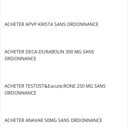
ACHETER APVP-KRISTA SANS ORDONNANCE
ACHETER DECA-DURABOLIN 300 MG SANS
ORDONNANCE
ACHETER TESTOST&Eacute;RONE 250 MG SANS
ORDONNANCE
ACHETER ANAVAR 50MG SANS ORDONNANCE