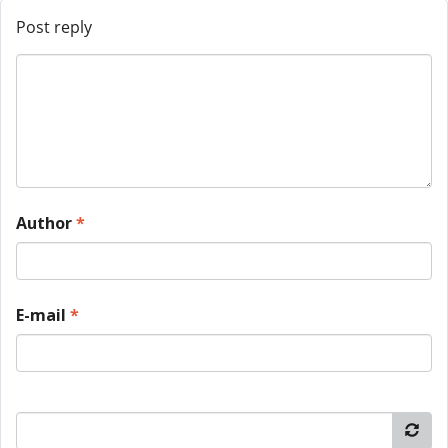
Post reply
Author
*
E-mail
*