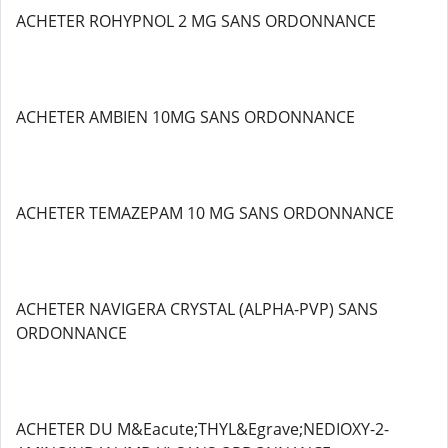
ACHETER ROHYPNOL 2 MG SANS ORDONNANCE
ACHETER AMBIEN 10MG SANS ORDONNANCE
ACHETER TEMAZEPAM 10 MG SANS ORDONNANCE
ACHETER NAVIGERA CRYSTAL (ALPHA-PVP) SANS
ORDONNANCE
ACHETER DU M&Eacute;THYL&Egrave;NEDIOXY-2-