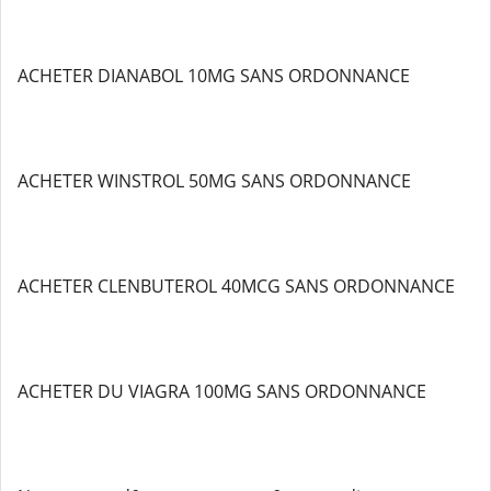
ACHETER DIANABOL 10MG SANS ORDONNANCE
ACHETER WINSTROL 50MG SANS ORDONNANCE
ACHETER CLENBUTEROL 40MCG SANS ORDONNANCE
ACHETER DU VIAGRA 100MG SANS ORDONNANCE