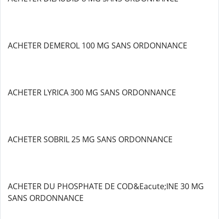
ACHETER DEMEROL 100 MG SANS ORDONNANCE
ACHETER LYRICA 300 MG SANS ORDONNANCE
ACHETER SOBRIL 25 MG SANS ORDONNANCE
ACHETER DU PHOSPHATE DE COD&Eacute;INE 30 MG
SANS ORDONNANCE