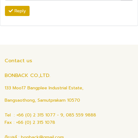
Reply
Contact us
BONBACK CO.,LTD.
133 Moo17 Bangplee Industrial Estate,
Bangsaothong, Samutprakarn 10570
Tel : +66 (0) 2 315 1077 - 9, 085 559 9888
Fax : +66 (0) 2 315 1078
อีเมลล์ : bonback@gmail.com ,