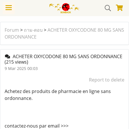
Forum
>
ถาม-ตอบ
>
ACHETER OXYCODONE 80 MG SANS
ORDONNANCE
ACHETER OXYCODONE 80 MG SANS ORDONNANCE
(215 views)
9 Mar 2025 00:03
Report to delete
Achetez des produits de pharmacie en ligne sans
ordonnance.
contactez-nous par email >>>