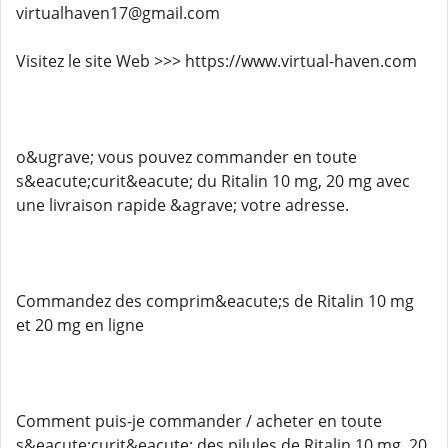
virtualhaven17@gmail.com
Visitez le site Web >>> https://www.virtual-haven.com
o&ugrave; vous pouvez commander en toute
s&eacute;curit&eacute; du Ritalin 10 mg, 20 mg avec
une livraison rapide &agrave; votre adresse.
Commandez des comprim&eacute;s de Ritalin 10 mg
et 20 mg en ligne
Comment puis-je commander / acheter en toute
s&eacute;curit&eacute; des pilules de Ritalin 10 mg, 20