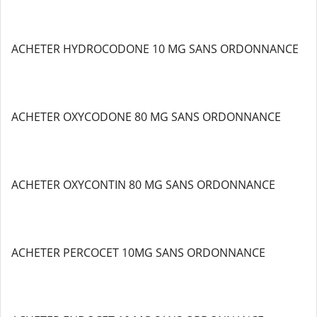
ACHETER HYDROCODONE 10 MG SANS ORDONNANCE
ACHETER OXYCODONE 80 MG SANS ORDONNANCE
ACHETER OXYCONTIN 80 MG SANS ORDONNANCE
ACHETER PERCOCET 10MG SANS ORDONNANCE