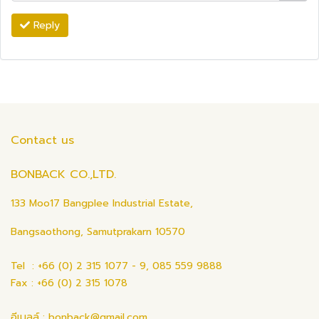
Reply
Contact us
BONBACK CO.,LTD.
133 Moo17 Bangplee Industrial Estate,
Bangsaothong, Samutprakarn 10570
Tel : +66 (0) 2 315 1077 - 9, 085 559 9888
Fax : +66 (0) 2 315 1078
อีเมลล์ : bonback@gmail.com ,