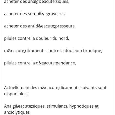
acheter des analg&eacute;siques,
acheter des somnif&egrave;res,
acheter des antid&eacute;presseurs,
pilules contre la douleur du nord,
m&eacute;dicaments contre la douleur chronique,
pilules contre la d&eacute;pendance,
Actuellement, les m&eacute;dicaments suivants sont
disponibles :
Analg&eacute;siques, stimulants, hypnotiques et
anxiolytiques