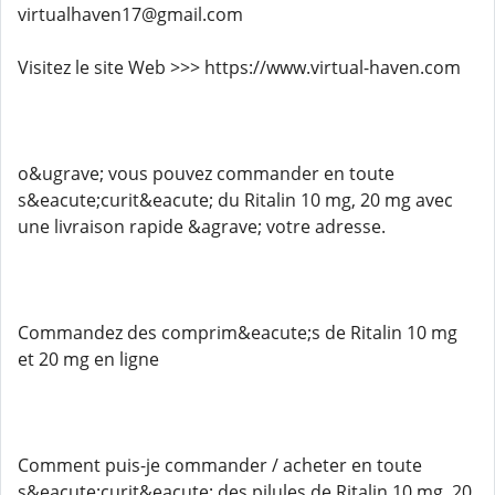
virtualhaven17@gmail.com
Visitez le site Web >>> https://www.virtual-haven.com
o&ugrave; vous pouvez commander en toute
s&eacute;curit&eacute; du Ritalin 10 mg, 20 mg avec
une livraison rapide &agrave; votre adresse.
Commandez des comprim&eacute;s de Ritalin 10 mg
et 20 mg en ligne
Comment puis-je commander / acheter en toute
s&eacute;curit&eacute; des pilules de Ritalin 10 mg, 20