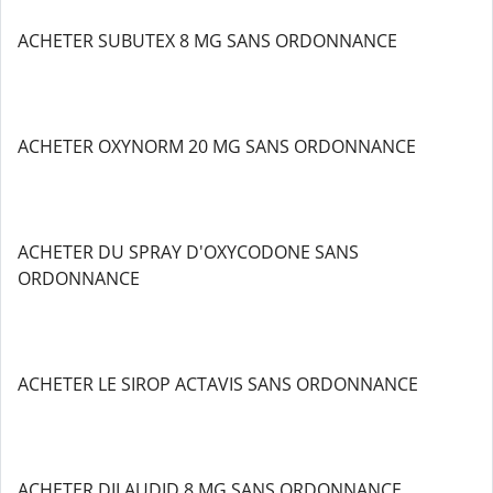
ACHETER SUBUTEX 8 MG SANS ORDONNANCE
ACHETER OXYNORM 20 MG SANS ORDONNANCE
ACHETER DU SPRAY D'OXYCODONE SANS
ORDONNANCE
ACHETER LE SIROP ACTAVIS SANS ORDONNANCE
ACHETER DILAUDID 8 MG SANS ORDONNANCE