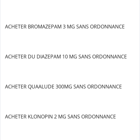
ACHETER BROMAZEPAM 3 MG SANS ORDONNANCE
ACHETER DU DIAZEPAM 10 MG SANS ORDONNANCE
ACHETER QUAALUDE 300MG SANS ORDONNANCE
ACHETER KLONOPIN 2 MG SANS ORDONNANCE