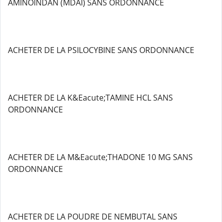
AMINOINDAN (MDAI) SANS ORDONNANCE
ACHETER DE LA PSILOCYBINE SANS ORDONNANCE
ACHETER DE LA K&Eacute;TAMINE HCL SANS
ORDONNANCE
ACHETER DE LA M&Eacute;THADONE 10 MG SANS
ORDONNANCE
ACHETER DE LA POUDRE DE NEMBUTAL SANS