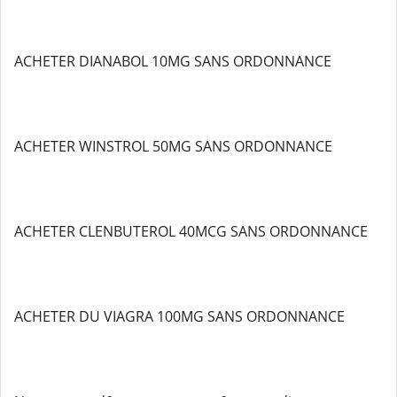
ACHETER DIANABOL 10MG SANS ORDONNANCE
ACHETER WINSTROL 50MG SANS ORDONNANCE
ACHETER CLENBUTEROL 40MCG SANS ORDONNANCE
ACHETER DU VIAGRA 100MG SANS ORDONNANCE