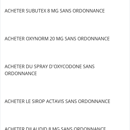
ACHETER SUBUTEX 8 MG SANS ORDONNANCE
ACHETER OXYNORM 20 MG SANS ORDONNANCE
ACHETER DU SPRAY D'OXYCODONE SANS
ORDONNANCE
ACHETER LE SIROP ACTAVIS SANS ORDONNANCE
ACHETER DILAUDID 8 MG SANS ORDONNANCE