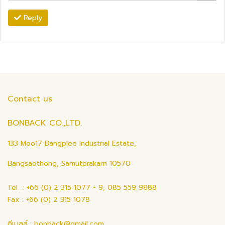
Reply
Contact us
BONBACK CO.,LTD.
133 Moo17 Bangplee Industrial Estate,
Bangsaothong, Samutprakarn 10570
Tel : +66 (0) 2 315 1077 - 9, 085 559 9888
Fax : +66 (0) 2 315 1078
อีเมลล์ : bonback@gmail.com ,