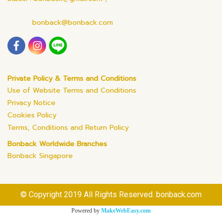
bonback@bonback.com
Private Policy & Terms and Conditions
Use of Website Terms and Conditions
Privacy Notice
Cookies Policy
Terms, Conditions and Return Policy
Bonback Worldwide Branches
Bonback Singapore
© Copyright 2019 All Rights Reserved. bonback.com
Powered by
MakeWebEasy.com