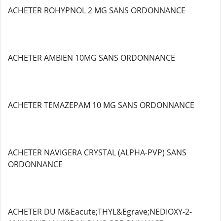
ACHETER ROHYPNOL 2 MG SANS ORDONNANCE
ACHETER AMBIEN 10MG SANS ORDONNANCE
ACHETER TEMAZEPAM 10 MG SANS ORDONNANCE
ACHETER NAVIGERA CRYSTAL (ALPHA-PVP) SANS
ORDONNANCE
ACHETER DU M&Eacute;THYL&Egrave;NEDIOXY-2-