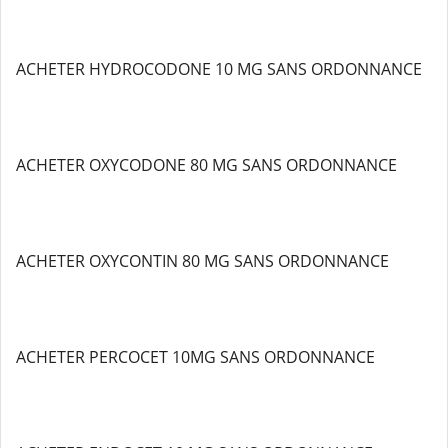
ACHETER HYDROCODONE 10 MG SANS ORDONNANCE
ACHETER OXYCODONE 80 MG SANS ORDONNANCE
ACHETER OXYCONTIN 80 MG SANS ORDONNANCE
ACHETER PERCOCET 10MG SANS ORDONNANCE