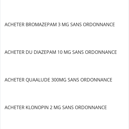
ACHETER BROMAZEPAM 3 MG SANS ORDONNANCE
ACHETER DU DIAZEPAM 10 MG SANS ORDONNANCE
ACHETER QUAALUDE 300MG SANS ORDONNANCE
ACHETER KLONOPIN 2 MG SANS ORDONNANCE