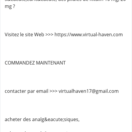
mg ?
Visitez le site Web >>> https://www.virtual-haven.com
COMMANDEZ MAINTENANT
contacter par email >>> virtualhaven17@gmail.com
acheter des analg&eacute;siques,