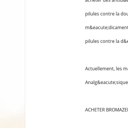
acheter des antid&
pilules contre la do
m&eacute;dicaments
pilules contre la d
Actuellement, les m
Analg&eacute;siques
ACHETER BROMAZE