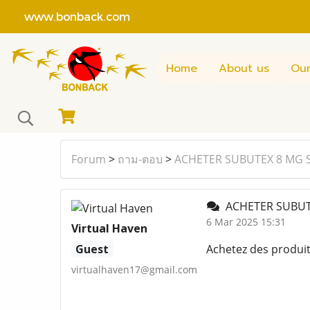
www.bonback.com
Home
About us
Our
Forum
>
ถาม-ตอบ
>
ACHETER SUBUTEX 8 MG
ACHETER SUBUT
6 Mar 2025 15:31
Virtual Haven
Guest
Achetez des produi
virtualhaven17@gmail.com