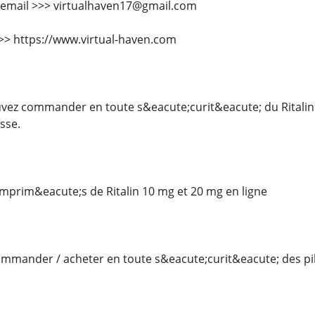
 email >>> virtualhaven17@gmail.com
 >>> https://www.virtual-haven.com
ez commander en toute s&eacute;curit&eacute; du Ritalin 
sse.
rim&eacute;s de Ritalin 10 mg et 20 mg en ligne
mander / acheter en toute s&eacute;curit&eacute; des pilu