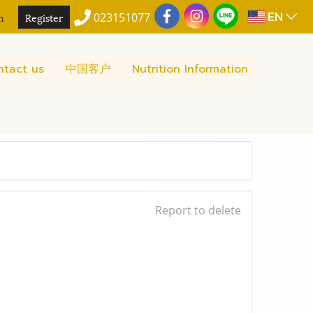
EN
n
Register
023151077
ntact us
中国客户
Nutrition Information
Report to delete