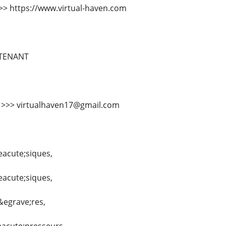
 >>> https://www.virtual-haven.com
TENANT
l >>> virtualhaven17@gmail.com
eacute;siques,
eacute;siques,
&egrave;res,