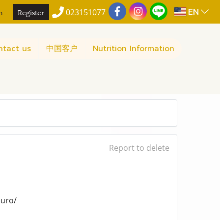
EN
n
Register
023151077
ntact us
中国客户
Nutrition Information
Report to delete
euro/