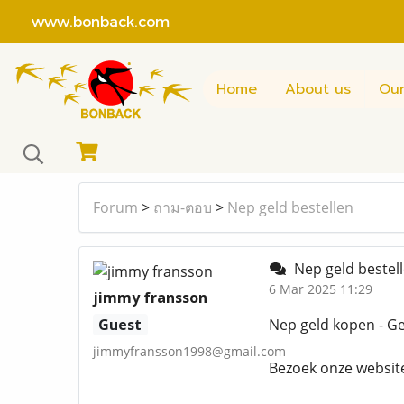
www.bonback.com
Home
About us
Our
Forum
>
ถาม-ตอบ
>
Nep geld bestellen
Nep geld bestel
6 Mar 2025 11:29
jimmy fransson
Guest
Nep geld kopen - Gem
jimmyfransson1998@gmail.com
Bezoek onze website