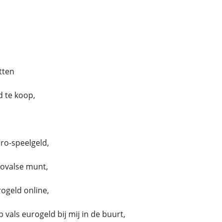
d
tten
d te koop,
ro-speelgeld,
ovalse munt,
rogeld online,
 vals eurogeld bij mij in de buurt,