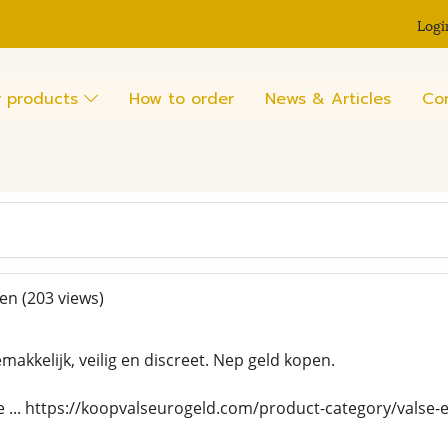
Logi
 products
How to order
News & Articles
Co
len
(203 views)
akkelijk, veilig en discreet. Nep geld kopen.
 ... https://koopvalseurogeld.com/product-category/valse-