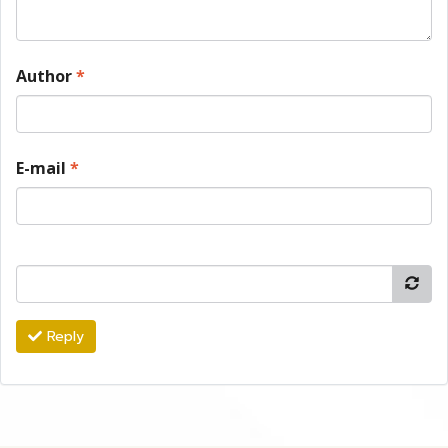
Author
*
E-mail
*
Reply