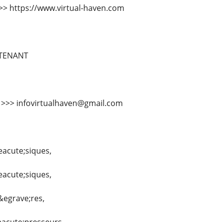
 >>> https://www.virtual-haven.com
TENANT
l >>> infovirtualhaven@gmail.com
eacute;siques,
eacute;siques,
&egrave;res,