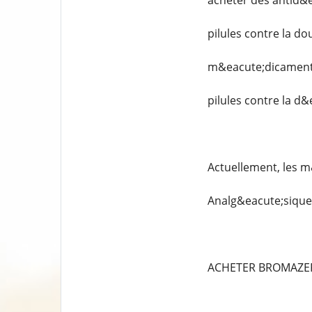
acheter des antid&
pilules contre la do
m&eacute;dicaments
pilules contre la d
Actuellement, les m
Analg&eacute;siques
ACHETER BROMAZE