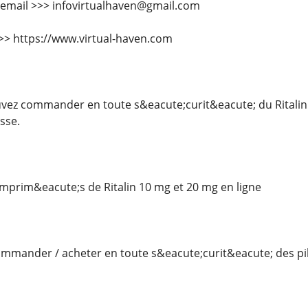
 email >>> infovirtualhaven@gmail.com
 >>> https://www.virtual-haven.com
ez commander en toute s&eacute;curit&eacute; du Ritalin 
sse.
rim&eacute;s de Ritalin 10 mg et 20 mg en ligne
mander / acheter en toute s&eacute;curit&eacute; des pilu