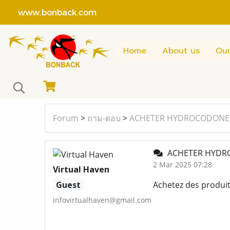
www.bonback.com
Home
About us
Our
Forum
>
ถาม-ตอบ
>
ACHETER HYDROCODONE
ACHETER HYDR
2 Mar 2025 07:28
Virtual Haven
Guest
Achetez des produi
infovirtualhaven@gmail.com