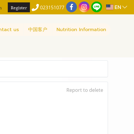
EN
n
Register
023151077
ntact us
中国客户
Nutrition Information
Report to delete