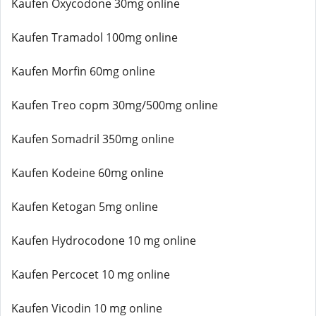
Kaufen Oxycodone 30mg online
Kaufen Tramadol 100mg online
Kaufen Morfin 60mg online
Kaufen Treo copm 30mg/500mg online
Kaufen Somadril 350mg online
Kaufen Kodeine 60mg online
Kaufen Ketogan 5mg online
Kaufen Hydrocodone 10 mg online
Kaufen Percocet 10 mg online
Kaufen Vicodin 10 mg online