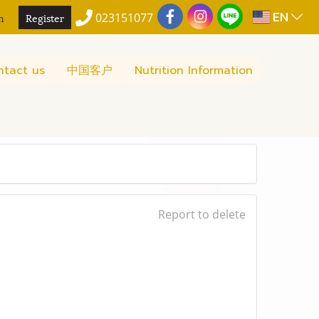
EN
n
Register
023151077
ntact us
中国客户
Nutrition Information
Report to delete