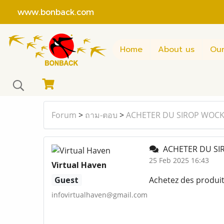
www.bonback.com
Home
About us
Our
Forum
>
ถาม-ตอบ
>
ACHETER DU SIROP WOC
ACHETER DU SI
25 Feb 2025 16:43
Virtual Haven
Guest
Achetez des produi
infovirtualhaven@gmail.com