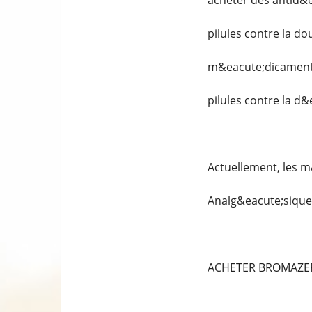
acheter des antid&
pilules contre la do
m&eacute;dicaments
pilules contre la d
Actuellement, les m
Analg&eacute;siques
ACHETER BROMAZE