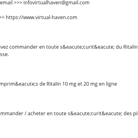
 email >>> infovirtualhaven@gmail.com
 >>> https://www.virtual-haven.com
ez commander en toute s&eacute;curit&eacute; du Ritalin 
sse.
rim&eacute;s de Ritalin 10 mg et 20 mg en ligne
mander / acheter en toute s&eacute;curit&eacute; des pilu