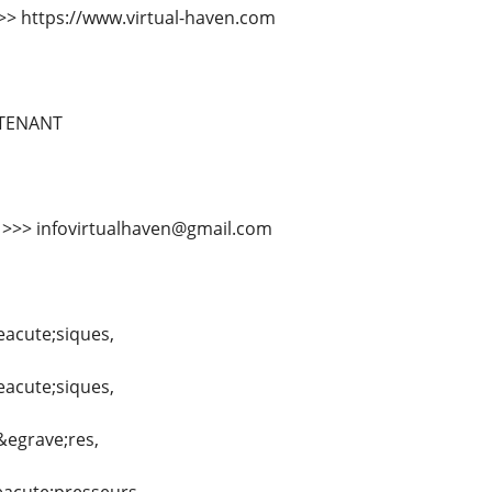
 >>> https://www.virtual-haven.com
TENANT
l >>> infovirtualhaven@gmail.com
eacute;siques,
eacute;siques,
&egrave;res,