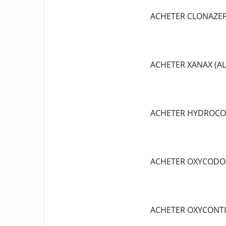
ACHETER CLONAZE
ACHETER XANAX (A
ACHETER HYDROCO
ACHETER OXYCODO
ACHETER OXYCONT