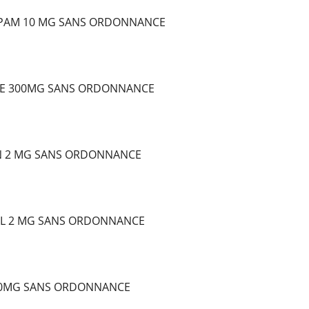
EPAM 10 MG SANS ORDONNANCE
E 300MG SANS ORDONNANCE
N 2 MG SANS ORDONNANCE
L 2 MG SANS ORDONNANCE
10MG SANS ORDONNANCE