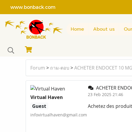
www.bonback.com
Home
About us
Our
Forum
>
ถาม-ตอบ
>
ACHETER ENDOCET 10 M
ACHETER ENDOC
23 Feb 2025 21:46
Virtual Haven
Guest
Achetez des produi
infovirtualhaven@gmail.com