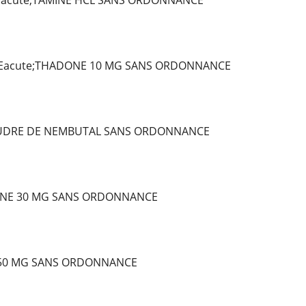
Eacute;TAMINE HCL SANS ORDONNANCE
Eacute;THADONE 10 MG SANS ORDONNANCE
OUDRE DE NEMBUTAL SANS ORDONNANCE
NE 30 MG SANS ORDONNANCE
 50 MG SANS ORDONNANCE