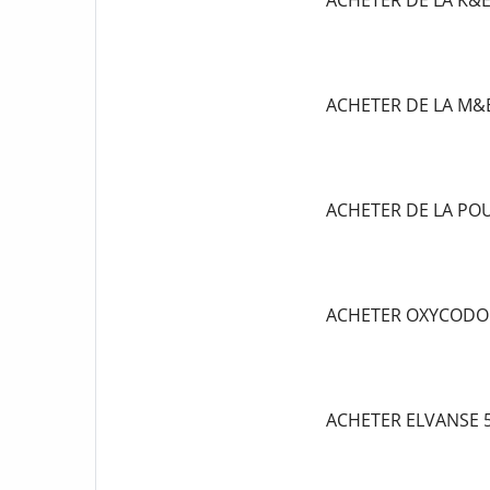
ACHETER DE LA K&
ACHETER DE LA M&
ACHETER DE LA P
ACHETER OXYCODO
ACHETER ELVANSE