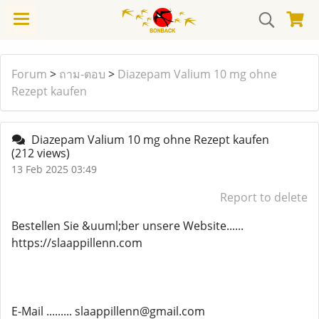
Forum
>
ถาม-ตอบ
>
Diazepam Valium 10 mg ohne
Rezept kaufen
Diazepam Valium 10 mg ohne Rezept kaufen
(212 views)
13 Feb 2025 03:49
Report to delete
Bestellen Sie &uuml;ber unsere Website......
https://slaappillenn.com
E-Mail ......... slaappillenn@gmail.com