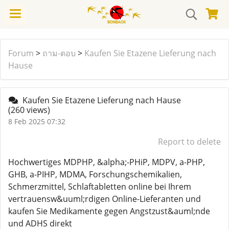
Forum
>
ถาม-ตอบ
>
Kaufen Sie Etazene Lieferung nach
Hause
Kaufen Sie Etazene Lieferung nach Hause
(260 views)
8 Feb 2025 07:32
Report to delete
Hochwertiges MDPHP, &alpha;-PHiP, MDPV, a-PHP,
GHB, a-PIHP, MDMA, Forschungschemikalien,
Schmerzmittel, Schlaftabletten online bei Ihrem
vertrauensw&uuml;rdigen Online-Lieferanten und
kaufen Sie Medikamente gegen Angstzust&auml;nde
und ADHS direkt