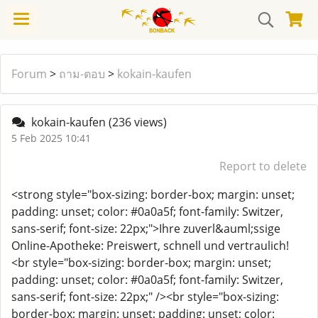
Forum
>
ถาม-ตอบ
>
kokain-kaufen
kokain-kaufen
(236 views)
5 Feb 2025 10:41
Report to delete
<strong style="box-sizing: border-box; margin: unset;
padding: unset; color: #0a0a5f; font-family: Switzer,
sans-serif; font-size: 22px;">Ihre zuverl&auml;ssige
Online-Apotheke: Preiswert, schnell und vertraulich!
<br style="box-sizing: border-box; margin: unset;
padding: unset; color: #0a0a5f; font-family: Switzer,
sans-serif; font-size: 22px;" /><br style="box-sizing:
border-box; margin: unset; padding: unset; color: