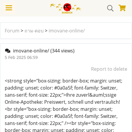
Forum
>
ถาม-ตอบ
>
imovane-online/
imovane-online/
(344 views)
5 Feb 2025 06:59
Report to delete
<strong style="box-sizing: border-box; margin: unset;
padding: unset; color: #0a0a5f; font-family: Switzer,
sans-serif; font-size: 22px;">Ihre zuverl&auml;ssige
Online-Apotheke: Preiswert, schnell und vertraulich!
<br style="box-sizing: border-box; margin: unset;
padding: unset; color: #0a0a5f; font-family: Switzer,
sans-serif; font-size: 22px;" /><br style="box-sizing:
border-box; margin: unset; padding: unset; color: