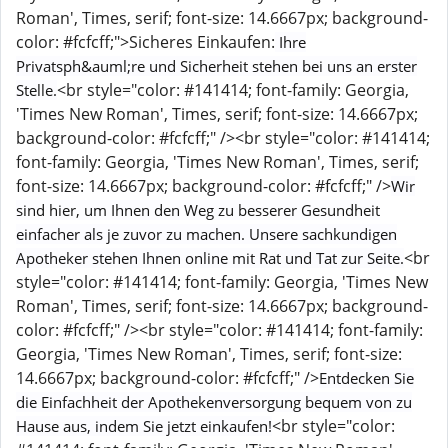
Roman', Times, serif; font-size: 14.6667px; background-
color: #fcfcff;">Sicheres Einkaufen:
Ihre
Privatsph&auml;re und Sicherheit stehen bei uns an erster
<br style="color: #141414; font-family: Georgia,
Stelle.
'Times New Roman', Times, serif; font-size: 14.6667px;
background-color: #fcfcff;" /><br style="color: #141414;
font-family: Georgia, 'Times New Roman', Times, serif;
font-size: 14.6667px; background-color: #fcfcff;" />
Wir
sind hier, um Ihnen den Weg zu besserer Gesundheit
einfacher als je zuvor zu machen. Unsere sachkundigen
<br
Apotheker stehen Ihnen online mit Rat und Tat zur Seite.
style="color: #141414; font-family: Georgia, 'Times New
Roman', Times, serif; font-size: 14.6667px; background-
color: #fcfcff;" /><br style="color: #141414; font-family:
Georgia, 'Times New Roman', Times, serif; font-size:
14.6667px; background-color: #fcfcff;" />
Entdecken Sie
die Einfachheit der Apothekenversorgung bequem von zu
<br style="color:
Hause aus, indem Sie jetzt einkaufen!