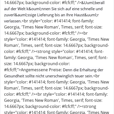
14.6667px; background-color: #fcfcff;" />
&Uuml;berall
auf der Welt k&ouml;nnen Sie sich auf eine schnelle und
zuverl&auml;ssige Lieferung bis an Ihre Haust&uuml;r
<br style="color: #141414; font-family:
verlassen.
Georgia, 'Times New Roman', Times, serif; font-size:
14.6667px; background-color: #fcfcff;" /><br
style="color: #141414; font-family: Georgia, 'Times New
Roman', Times, serif; font-size: 14.6667px; background-
color: #fcfcff;" /><strong style="color: #141414; font-
family: Georgia, 'Times New Roman', Times, serif; font-
size: 14.6667px; background-color:
#fcfcff;">Angemessene Preise:
Denn die Erhaltung der
<br
Gesundheit sollte nicht unerschwinglich teuer sein.
style="color: #141414; font-family: Georgia, 'Times New
Roman', Times, serif; font-size: 14.6667px; background-
color: #fcfcff;" /><br style="color: #141414; font-family:
Georgia, 'Times New Roman', Times, serif; font-size:
14.6667px; background-color: #fcfcff;" /><strong
style="color: #141414; font-family: Georgia, 'Times New