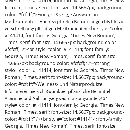
style="color: #141414; font-family: Georgia, 'Times New
Roman', Times, serif; font-size: 14.6667px; background-
color: #fcfcff;">Eine gro&szlig;e Auswahl an
Medikamenten:
Von rezeptfreien Behandlungen bis hin zu
<br style="color:
verschreibungspflichtigen Medikamenten.
#141414; font-family: Georgia, 'Times New Roman',
Times, serif; font-size: 14.6667px; background-color:
#fcfcff;" /><br style="color: #141414; font-family:
Georgia, 'Times New Roman', Times, serif; font-size:
14.6667px; background-color: #fcfcff;" /><strong
style="color: #141414; font-family: Georgia, 'Times New
Roman', Times, serif; font-size: 14.6667px; background-
color: #fcfcff;">Wellness- und Naturprodukte:
Informieren Sie sich &uuml;ber pflanzliche Heilmittel,
<br
Vitamine und Nahrungserg&auml;nzungsmittel.
style="color: #141414; font-family: Georgia, 'Times New
Roman', Times, serif; font-size: 14.6667px; background-
color: #fcfcff;" /><br style="color: #141414; font-family:
Georgia, 'Times New Roman', Times, serif; font-size: