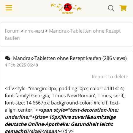
Forum
>
ถาม-ตอบ
>
Mandrax-Tabletten ohne Rezept
kaufen
Mandrax-Tabletten ohne Rezept kaufen
(286 views)
4 Feb 2025 06:48
Report to delete
<div style="margin: 0px; padding: 0px; color: #141414;
font-family: Georgia, 'Times New Roman', Times, serif;
font-size: 14.6667px; background-color: #fcfcff; text-
align: center;">
<span style="text-decoration-line:
underline;">[size= 15px]
Ihre zuverl&auml;ssige
deutsche Online-Apotheke: Gesundheit leicht
gemacht!
[/size]</span>
​</div>