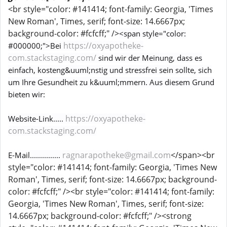
<br style="color: #141414; font-family: Georgia, 'Times
New Roman', Times, serif; font-size: 14.6667px;
background-color: #fcfcff;" />
<span style="color:
https://oxyapotheke-
#000000;">Bei
com.stackstaging.com/
sind wir der Meinung, dass es
einfach, kosteng&uuml;nstig und stressfrei sein sollte, sich
um Ihre Gesundheit zu k&uuml;mmern. Aus diesem Grund
bieten wir:
https://oxyapotheke-
Website-Link.....
com.stackstaging.com/
ragnarapotheke@gmail.com
</span><br
E-Mail...............
style="color: #141414; font-family: Georgia, 'Times New
Roman', Times, serif; font-size: 14.6667px; background-
color: #fcfcff;" /><br style="color: #141414; font-family:
Georgia, 'Times New Roman', Times, serif; font-size:
14.6667px; background-color: #fcfcff;" /><strong