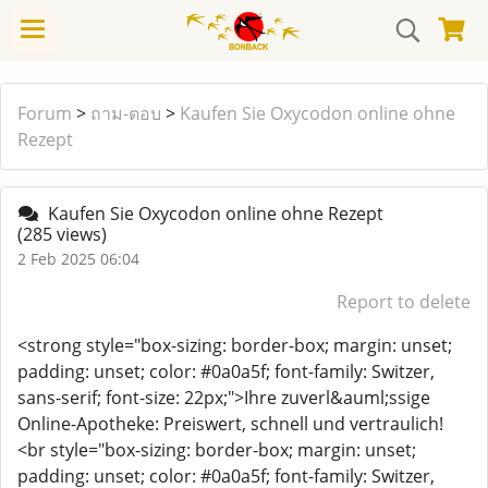
Forum
>
ถาม-ตอบ
>
Kaufen Sie Oxycodon online ohne
Rezept
Kaufen Sie Oxycodon online ohne Rezept
(285 views)
2 Feb 2025 06:04
Report to delete
<strong style="box-sizing: border-box; margin: unset;
padding: unset; color: #0a0a5f; font-family: Switzer,
sans-serif; font-size: 22px;">Ihre zuverl&auml;ssige
Online-Apotheke: Preiswert, schnell und vertraulich!
<br style="box-sizing: border-box; margin: unset;
padding: unset; color: #0a0a5f; font-family: Switzer,