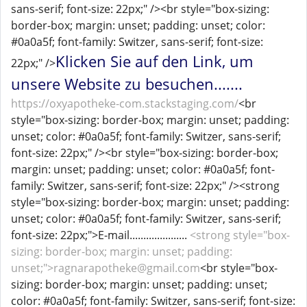
sans-serif; font-size: 22px;" /><br style="box-sizing:
border-box; margin: unset; padding: unset; color:
#0a0a5f; font-family: Switzer, sans-serif; font-size:
Klicken Sie auf den Link, um
22px;" />
unsere Website zu besuchen.......
https://oxyapotheke-com.stackstaging.com/
<br
style="box-sizing: border-box; margin: unset; padding:
unset; color: #0a0a5f; font-family: Switzer, sans-serif;
font-size: 22px;" /><br style="box-sizing: border-box;
margin: unset; padding: unset; color: #0a0a5f; font-
family: Switzer, sans-serif; font-size: 22px;" /><strong
style="box-sizing: border-box; margin: unset; padding:
unset; color: #0a0a5f; font-family: Switzer, sans-serif;
font-size: 22px;">E-mail.....................
<strong style="box-
sizing: border-box; margin: unset; padding:
unset;">ragnarapotheke@gmail.com
<br style="box-
sizing: border-box; margin: unset; padding: unset;
color: #0a0a5f; font-family: Switzer, sans-serif; font-size: