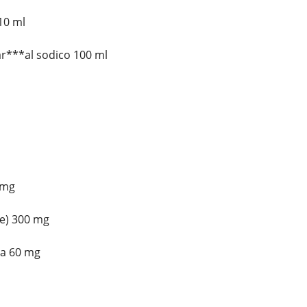
10 ml
r***al sodico 100 ml
 mg
e) 300 mg
na 60 mg