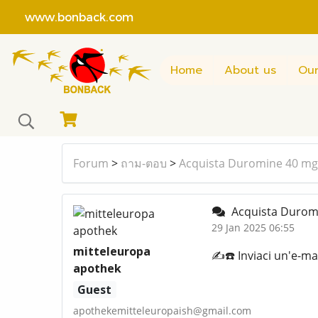
www.bonback.com
Home
About us
Our
Forum
>
ถาม-ตอบ
>
Acquista Duromine 40 mg o
Acquista Duromin
29 Jan 2025 06:55
mitteleuropa
✍️☎️ Inviaci un'e-
apothek
Guest
apothekemitteleuropaish@gmail.com