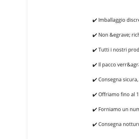
✔️ Imballaggio disc
✔️ Non &egrave; ric
✔️ Tutti i nostri pr
✔️ Il pacco verr&ag
✔️ Consegna sicura, 
✔️ Offriamo fino al 1
✔️ Forniamo un nume
✔️ Consegna notturna