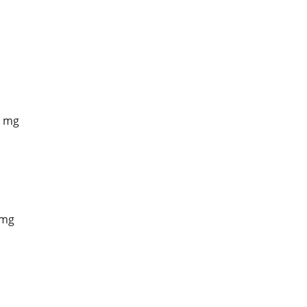
0 mg
 mg