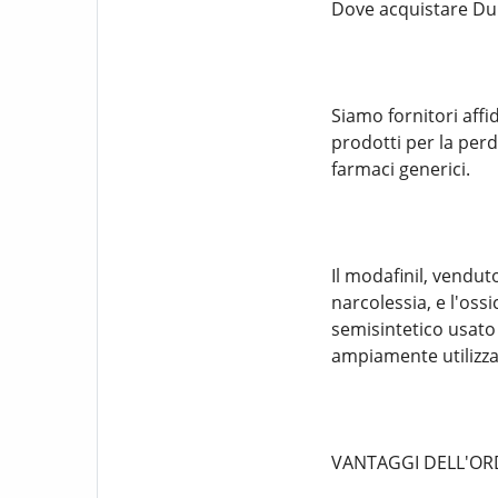
Dove acquistare Dur
Siamo fornitori affid
prodotti per la perdi
farmaci generici.
Il modafinil, vendut
narcolessia, e l'os
semisintetico usato
ampiamente utilizza
VANTAGGI DELL'ORD