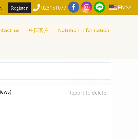
EN
n
Register
023151077
ntact us
中国客户
Nutrition Information
iews)
Report to delete