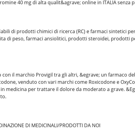
omine 40 mg di alta qualit&agrave; online in ITALIA senza 
abili di prodotti chimici di ricerca (RC) e farmaci sintetici pe
ta di peso, farmaci ansiolitici, prodotti steroidei, prodotti pe
o con il marchio Provigil tra gli altri, &egrave; un farmaco d
sicodone, venduto con vari marchi come Roxicodone e OxyCo
 in medicina per trattare il dolore da moderato a grave. &E
to.
INAZIONE DI MEDICINALI/PRODOTTI DA NOI