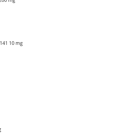
 200 mg
-141 10 mg
g