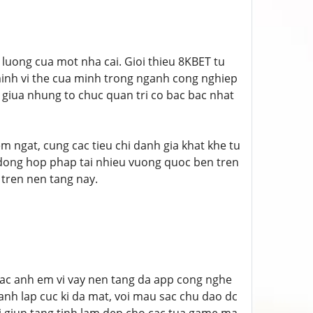
luong cua mot nha cai. Gioi thieu 8KBET tu
minh vi the cua minh trong nganh cong nghiep
giua nhung to chuc quan tri co bac bac nhat
m ngat, cung cac tieu chi danh gia khat khe tu
 dong hop phap tai nhieu vuong quoc ben tren
tren nen tang nay.
ac anh em vi vay nen tang da app cong nghe
hanh lap cuc ki da mat, voi mau sac chu dao dc