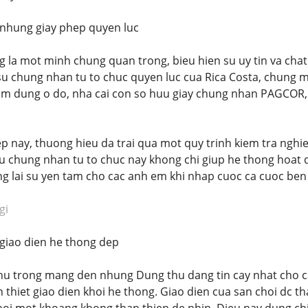
 nhung giay phep quyen luc
 la mot minh chung quan trong, bieu hien su uy tin va chat 
u chung nhan tu to chuc quyen luc cua Rica Costa, chung 
am dung o do, nha cai con so huu giay chung nhan PAGCOR, 
p nay, thuong hieu da trai qua mot quy trinh kiem tra nghie
 Su chung nhan tu to chuc nay khong chi giup he thong hoat
g lai su yen tam cho cac anh em khi nhap cuoc ca cuoc ben 
gi
 giao dien he thong dep
hu trong mang den nhung Dung thu dang tin cay nhat cho c
n thiet giao dien khoi he thong. Giao dien cua san choi dc t