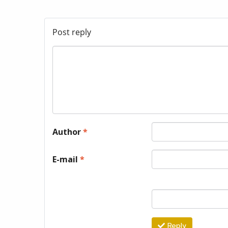
Post reply
Author
*
E-mail
*
Reply