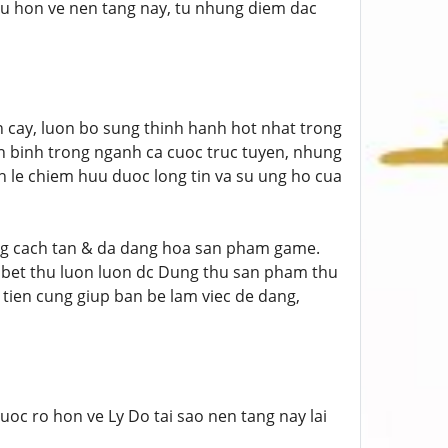
au hon ve nen tang nay, tu nhung diem dac
n cay, luon bo sung thinh hanh hot nhat trong
an binh trong nganh ca cuoc truc tuyen, nhung
 le chiem huu duoc long tin va su ung ho cua
ng cach tan & da dang hoa san pham game.
 bet thu luon luon dc Dung thu san pham thu
 tien cung giup ban be lam viec de dang,
oc ro hon ve Ly Do tai sao nen tang nay lai