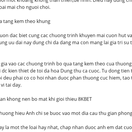
 boi mot khoang khong than thien,de nhin. Dieu nay dung ch
oai mai cho nguoi choi.
a tang kem theo khung
luon dac biet cung cac chuong trinh khuyen mai cuon hut va 
ung uu dai nay dung chi da dang ma con mang lai gia tri su
 gia vao cac chuong trinh bo qua tang kem theo cua thuong 
i dc kien thiet de toi da hoa Dung thu ca cuoc. Tu dong tie
uoi deu phai co co hoi nhan duoc phan thuong cuc hiem, ta
vi tai day.
an khong nen bo mat khi gioi thieu 8KBET
thuong hieu Anh chi se buoc vao mot dia cau thu gian phon
ay la mot the loai hay nhat, chap nhan duoc anh em dat cu