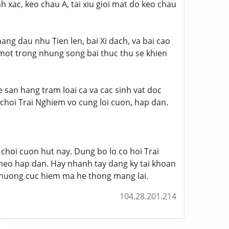
h xac, keo chau A, tai xiu gioi mat do keo chau
g dau nhu Tien len, bai Xi dach, va bai cao
mot trong nhung song bai thuc thu se khien
e san hang tram loai ca va cac sinh vat doc
choi Trai Nghiem vo cung loi cuon, hap dan.
 choi cuon hut nay. Dung bo lo co hoi Trai
theo hap dan. Hay nhanh tay dang ky tai khoan
thuong cuc hiem ma he thong mang lai.
104.28.201.214