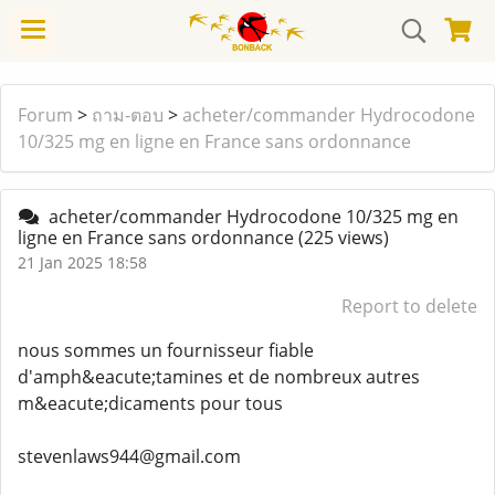
Forum
>
ถาม-ตอบ
>
acheter/commander Hydrocodone
10/325 mg en ligne en France sans ordonnance
acheter/commander Hydrocodone 10/325 mg en
ligne en France sans ordonnance
(225 views)
21 Jan 2025 18:58
Report to delete
nous sommes un fournisseur fiable
d'amph&eacute;tamines et de nombreux autres
m&eacute;dicaments pour tous
stevenlaws944@gmail.com