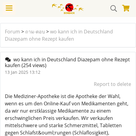
Forum
>
ถาม-ตอบ
>
wo kann ich in Deutschland
Diazepam ohne Rezept kaufen
wo kann ich in Deutschland Diazepam ohne Rezept
kaufen
(254 views)
13 Jan 2025 13:12
Report to delete
Die Mediziner-Apotheke ist die Apotheke der Wahl,
wenn es um den Online-Kauf von Medikamenten geht,
da wir nur erstklassige Medikamente zu einem
erschwinglichen Preis verkaufen. Wir verkaufen
mittelschwere und starke Schmerzmittel, Tabletten
gegen Schlafst&ouml;rungen (Schlaflosigkeit),