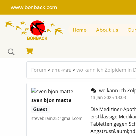
www.bonback.com
Home
About us
Our
Forum
>
ถาม-ตอบ
>
wo kann ich Zolpidem in 
wo kann ich Zol
13 Jan 2025 13:03
sven bjon matte
Guest
Die Mediziner-Apot
erstklassige Medika
stevebrain25@gmail.com
Tabletten gegen Sc
Angstzust&auml;nde