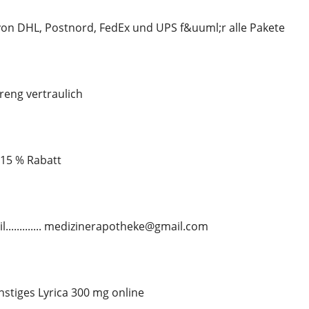
on DHL, Postnord, FedEx und UPS f&uuml;r alle Pakete
treng vertraulich
u 15 % Rabatt
l............. medizinerapotheke@gmail.com
stiges Lyrica 300 mg online