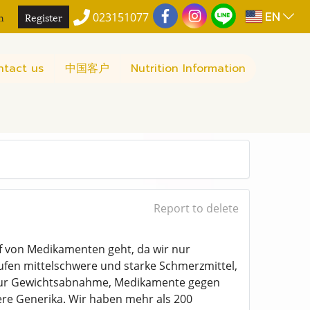
EN
n
Register
023151077
ntact us
中国客户
Nutrition Information
Report to delete
f von Medikamenten geht, da wir nur
ufen mittelschwere und starke Schmerzmittel,
e zur Gewichtsabnahme, Medikamente gegen
re Generika. Wir haben mehr als 200