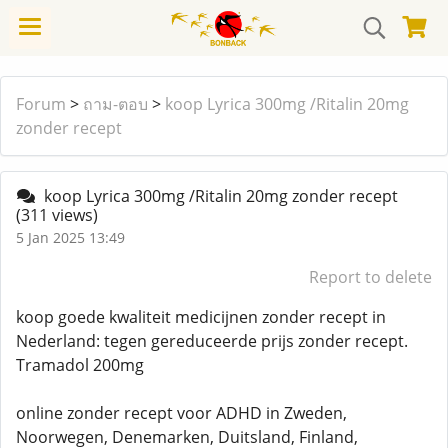
Forum
>
ถาม-ตอบ
>
koop Lyrica 300mg /Ritalin 20mg
zonder recept
koop Lyrica 300mg /Ritalin 20mg zonder recept
(311 views)
5 Jan 2025 13:49
Report to delete
koop goede kwaliteit medicijnen zonder recept in
Nederland: tegen gereduceerde prijs zonder recept.
Tramadol 200mg
online zonder recept voor ADHD in Zweden,
Noorwegen, Denemarken, Duitsland, Finland,