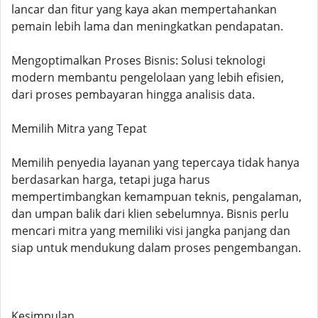
lancar dan fitur yang kaya akan mempertahankan
pemain lebih lama dan meningkatkan pendapatan.
Mengoptimalkan Proses Bisnis: Solusi teknologi
modern membantu pengelolaan yang lebih efisien,
dari proses pembayaran hingga analisis data.
Memilih Mitra yang Tepat
Memilih penyedia layanan yang tepercaya tidak hanya
berdasarkan harga, tetapi juga harus
mempertimbangkan kemampuan teknis, pengalaman,
dan umpan balik dari klien sebelumnya. Bisnis perlu
mencari mitra yang memiliki visi jangka panjang dan
siap untuk mendukung dalam proses pengembangan.
Kesimpulan