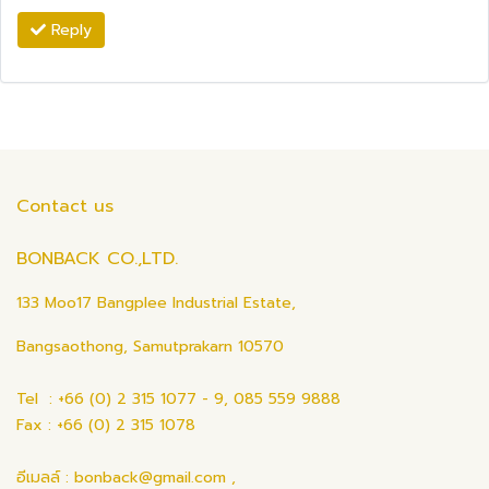
Reply
Contact us
BONBACK CO.,LTD.
133 Moo17 Bangplee Industrial Estate,
Bangsaothong, Samutprakarn 10570
Tel : +66 (0) 2 315 1077 - 9, 085 559 9888
Fax : +66 (0) 2 315 1078
อีเมลล์ : bonback@gmail.com ,