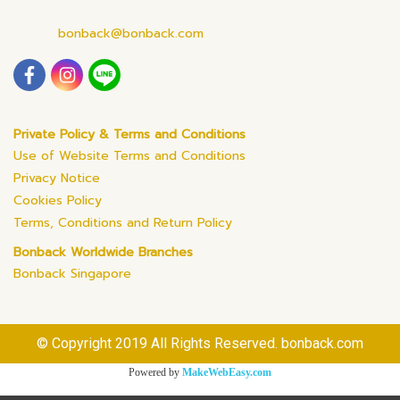
bonback@bonback.com
Private Policy & Terms and Conditions
Use of Website Terms and Conditions
Privacy Notice
Cookies Policy
Terms, Conditions and Return Policy
Bonback Worldwide Branches
Bonback Singapore
© Copyright 2019 All Rights Reserved. bonback.com
Powered by
MakeWebEasy.com