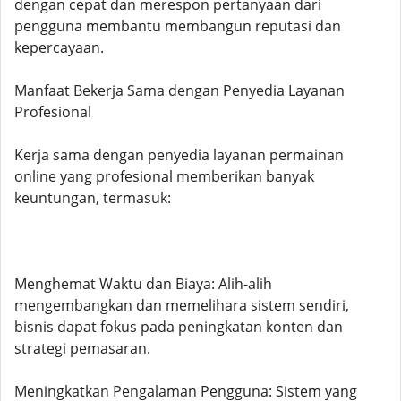
dengan cepat dan merespon pertanyaan dari
pengguna membantu membangun reputasi dan
kepercayaan.
Manfaat Bekerja Sama dengan Penyedia Layanan
Profesional
Kerja sama dengan penyedia layanan permainan
online yang profesional memberikan banyak
keuntungan, termasuk:
Menghemat Waktu dan Biaya: Alih-alih
mengembangkan dan memelihara sistem sendiri,
bisnis dapat fokus pada peningkatan konten dan
strategi pemasaran.
Meningkatkan Pengalaman Pengguna: Sistem yang