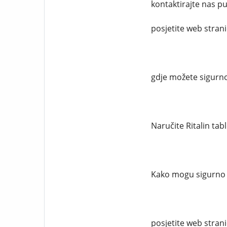
kontaktirajte nas 
posjetite web stran
gdje možete sigurno
Naručite Ritalin tab
Kako mogu sigurno n
posjetite web stran