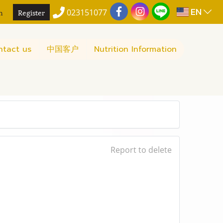
EN
n
Register
023151077
ntact us
中国客户
Nutrition Information
Report to delete