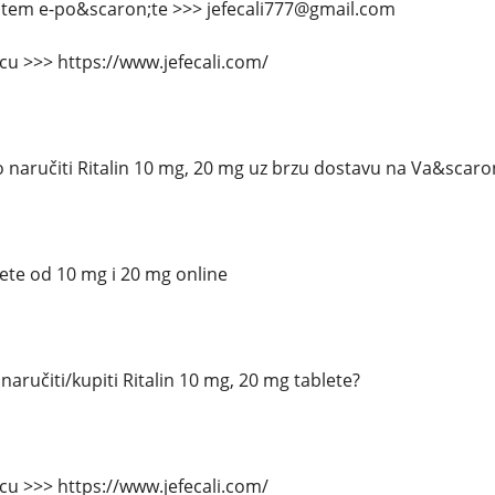
putem e-po&scaron;te >>> jefecali777@gmail.com
icu >>> https://www.jefecali.com/
 naručiti Ritalin 10 mg, 20 mg uz brzu dostavu na Va&scaro
lete od 10 mg i 20 mg online
aručiti/kupiti Ritalin 10 mg, 20 mg tablete?
icu >>> https://www.jefecali.com/