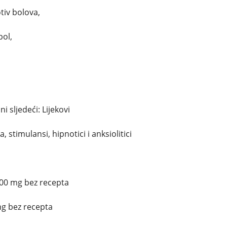
tiv bolova,
bol,
 sljedeći: Lijekovi
, stimulansi, hipnotici i anksiolitici
200 mg bez recepta
mg bez recepta