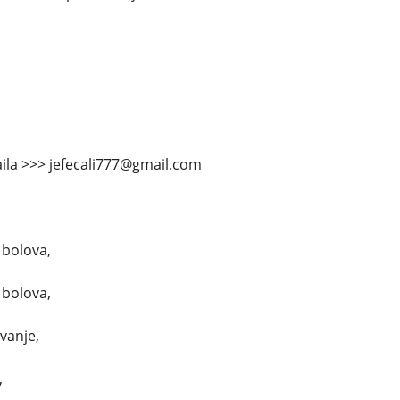
ila >>> jefecali777@gmail.com
 bolova,
 bolova,
avanje,
,