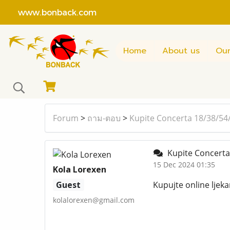
www.bonback.com
Home
About us
Our
Forum
>
ถาม-ตอบ
>
Kupite Concerta 18/38/54
Kupite Concerta
15 Dec 2024 01:35
Kola Lorexen
Guest
Kupujte online ljek
kolalorexen@gmail.com