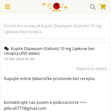
Forum
>
ถาม-ตอบ
>
Kupite Diazepam (Valium) 10 mg
Lijekove bez recepta
Kupite Diazepam (Valium) 10 mg Lijekove bez
recepta
(450 views)
15 Dec 2024 01:34
Report to delete
Kupujte online ljekarničke proizvode bez recepta.
kontaktirajte nas putem e-po&scaron;te >>>
jefecali777@gmail.com