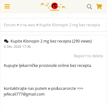
Forum
>
ถาม-ตอบ
>
Kupite Klonopin 2 mg bez recepta
Kupite Klonopin 2 mg bez recepta
(290 views)
4 Dec 2024 17:36
Report to delete
Kupujte ljekarničke proizvode online bez recepta.
kontaktirajte nas putem e-po&scaron;te >>>
jefecali777@gmail.com