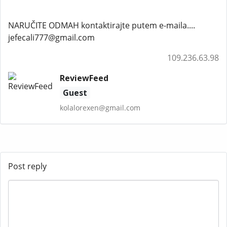
NARUČITE ODMAH kontaktirajte putem e-maila....
jefecali777@gmail.com
109.236.63.98
ReviewFeed
Guest
kolalorexen@gmail.com
Post reply