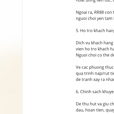
hoat dong lien tuc, 
Ngoai ra, RR88 con 
nguoi choi yen tam 
5. Ho tro khach han
Dich vu khach hang 
vien ho tro khach h
Nguoi choi co the d
Ve cac phuong thuc 
qua trinh nap/rut t
de tranh xay ra nha
6. Chinh sach khuy
De thu hut va giu c
dau, hoan tien, qua