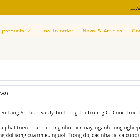
Logi
 products
How to order
News & Articles
Co
ews)
Nen Tang An Toan va Uy Tin Trong Thi Truong Ca Cuoc Truc 
oa phat trien nhanh chong nhu hien nay, nganh cong nghiep 
ng doi song cua nhieu nguoi. Trong do, cac nha cai ca cuoc 