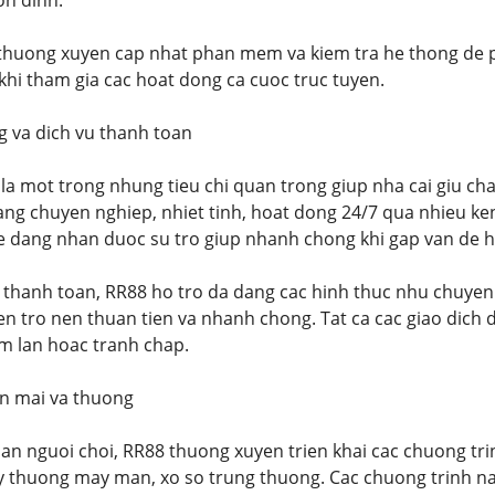
on dinh.
thuong xuyen cap nhat phan mem va kiem tra he thong de ph
khi tham gia cac hoat dong ca cuoc truc tuyen.
g va dich vu thanh toan
la mot trong nhung tieu chi quan trong giup nha cai giu cha
ang chuyen nghiep, nhiet tinh, hoat dong 24/7 qua nhieu ken
e dang nhan duoc su tro giup nhanh chong khi gap van de h
thanh toan, RR88 ho tro da dang cac hinh thuc nhu chuyen k
ien tro nen thuan tien va nhanh chong. Tat ca cac giao dich
m lan hoac tranh chap.
en mai va thuong
han nguoi choi, RR88 thuong xuyen trien khai cac chuong t
y thuong may man, xo so trung thuong. Cac chuong trinh na