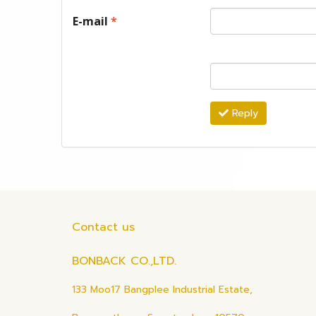
E-mail
*
Reply
Contact us
BONBACK CO.,LTD.
133 Moo17 Bangplee Industrial Estate,