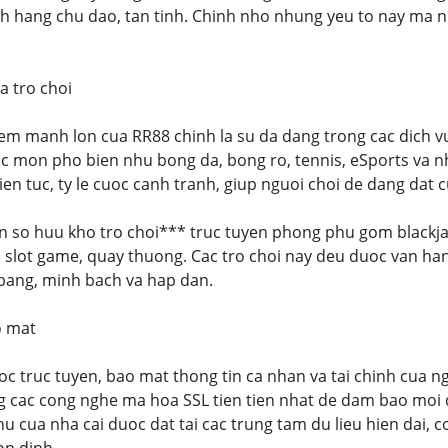
ch hang chu dao, tan tinh. Chinh nho nhung yeu to nay ma 
a tro choi
m manh lon cua RR88 chinh la su da dang trong cac dich vu 
ac mon pho bien nhu bong da, bong ro, tennis, eSports va nh
en tuc, ty le cuoc canh tranh, giup nguoi choi de dang dat 
on so huu kho tro choi*** truc tuyen phong phu gom blackjack
u slot game, quay thuong. Cac tro choi nay deu duoc van 
bang, minh bach va hap dan.
o mat
oc truc tuyen, bao mat thong tin ca nhan va tai chinh cua ng
 cac cong nghe ma hoa SSL tien tien nhat de dam bao moi d
u cua nha cai duoc dat tai cac trung tam du lieu hien dai