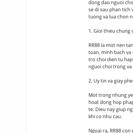
dong dao nguoi choi
se di sau phan tich 
tuong va lua chon n
1. Gioi thieu chung 
RR88 la mot nen tan
toan, minh bach va 
tro choi dien tu ha
nguoi choi trong va
2. Uy tin va giay p
Mot trong nhung yeu
hoat dong hop phap.
te. Dieu nay giup n
khi co nhu cau.
Ngoai ra, RR88 con 