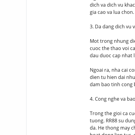
dich va dich vu kha
gia cao va lua chon.
3. Da dang dich vu v
Mot trong nhung die
cuoc the thao voi c
dau duoc cap nhat li
Ngoai ra, nha cai c
dien tu hien dai nh
dam bao tinh cong 
4. Cong nghe va ba
Trong the gioi ca cu
tuong. RR88 su dung
da. He thong may ch