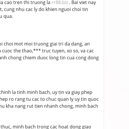
a cao tren thi truong la
rr88.biz
. Bai viet nay
t, cung nhu cac ly do khien nguoi choi tin
u qua.
 choi mot moi truong giai tri da dang, an
cuoc the thao,*** truc tuyen, xo so, va cac
nhanh chong chiem duoc long tin cua cong dong
inh la tinh minh bach, uy tin va giay phep
ep ro rang tu cac to chuc quan ly uy tin quoc
 nhu kha nang rut tien nhanh chong, minh bach
 thuc, minh bach trong cac hoat dong giao