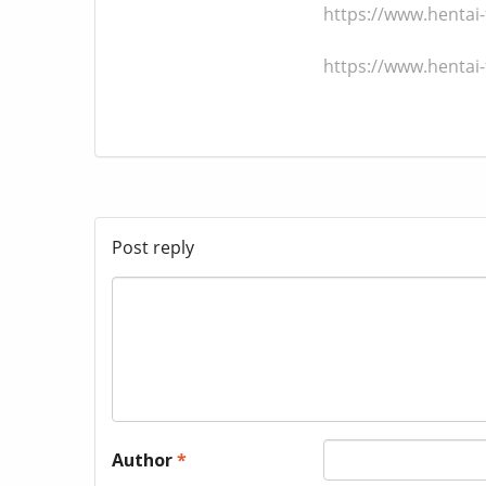
https://www.hentai
https://www.hentai
Post reply
Author
*