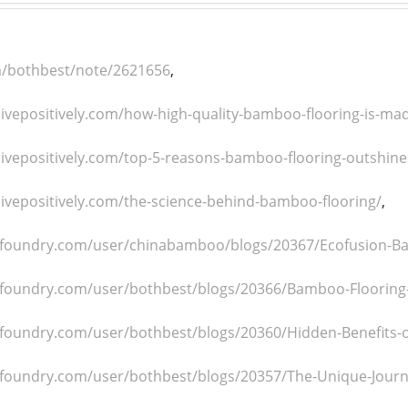
m/bothbest/note/2621656
,
.livepositively.com/how-high-quality-bamboo-flooring-is-ma
.livepositively.com/top-5-reasons-bamboo-flooring-outshin
.livepositively.com/the-science-behind-bamboo-flooring/
,
-foundry.com/user/chinabamboo/blogs/20367/Ecofusion-Ba
-foundry.com/user/bothbest/blogs/20366/Bamboo-Flooring-
-foundry.com/user/bothbest/blogs/20360/Hidden-Benefits-
-foundry.com/user/bothbest/blogs/20357/The-Unique-Jour