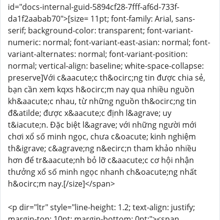
id="docs-internal-guid-5894cf28-7fff-af6d-733f-
da1f2aabab70">[size= 11pt; font-family: Arial, sans-
serif; background-color: transparent; font-variant-
numeric: normal; font-variant-east-asian: normal; font-
variant-alternates: normal; font-variant-position:
normal; vertical-align: baseline; white-space-collapse:
preserve]Với c&aacute;c th&ocirc;ng tin được chia sẻ,
bạn cần xem kqxs h&ocirc;m nay qua nhiều nguồn
kh&aacute;c nhau, từ những nguồn th&ocirc;ng tin
đ&atilde; được x&aacute;c định l&agrave; uy
t&iacute;n. Đặc biệt l&agrave; với những người mới
chơi xổ số minh ngọc, chưa c&oacute; kinh nghiệm
th&igrave; c&agrave;ng n&ecirc;n tham khảo nhiều
hơn để tr&aacute;nh bỏ lỡ c&aacute;c cơ hội nhận
thưởng xổ số minh ngọc nhanh ch&oacute;ng nhất
h&ocirc;m nay.[/size]</span>
<p dir="ltr" style="line-height: 1.2; text-align: justify;
margin-top: 10pt; margin-bottom: 0pt;"><span