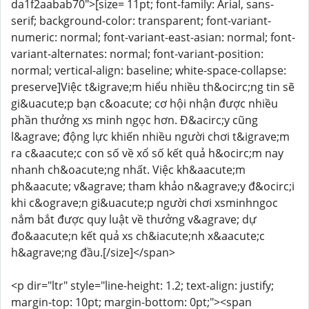
da1f2aabab70">[size= 11pt; font-family: Arial, sans-
serif; background-color: transparent; font-variant-
numeric: normal; font-variant-east-asian: normal; font-
variant-alternates: normal; font-variant-position:
normal; vertical-align: baseline; white-space-collapse:
preserve]Việc t&igrave;m hiểu nhiều th&ocirc;ng tin sẽ
gi&uacute;p bạn c&oacute; cơ hội nhận được nhiều
phần thưởng xs minh ngọc hơn. Đ&acirc;y cũng
l&agrave; động lực khiến nhiều người chơi t&igrave;m
ra c&aacute;c con số về xổ số kết quả h&ocirc;m nay
nhanh ch&oacute;ng nhất. Việc kh&aacute;m
ph&aacute; v&agrave; tham khảo n&agrave;y đ&ocirc;i
khi c&ograve;n gi&uacute;p người chơi xsminhngoc
nắm bắt được quy luật về thưởng v&agrave; dự
đo&aacute;n kết quả xs ch&iacute;nh x&aacute;c
h&agrave;ng đầu.[/size]</span>
<p dir="ltr" style="line-height: 1.2; text-align: justify;
margin-top: 10pt; margin-bottom: 0pt;"><span