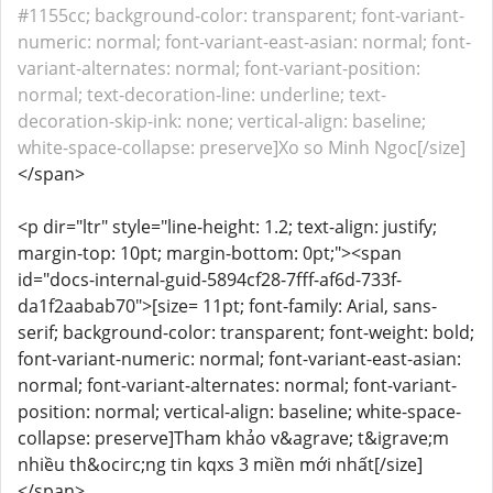
#1155cc; background-color: transparent; font-variant-
numeric: normal; font-variant-east-asian: normal; font-
variant-alternates: normal; font-variant-position:
normal; text-decoration-line: underline; text-
decoration-skip-ink: none; vertical-align: baseline;
white-space-collapse: preserve]Xo so Minh Ngoc[/size]
</span>
<p dir="ltr" style="line-height: 1.2; text-align: justify;
margin-top: 10pt; margin-bottom: 0pt;"><span
id="docs-internal-guid-5894cf28-7fff-af6d-733f-
da1f2aabab70">[size= 11pt; font-family: Arial, sans-
serif; background-color: transparent; font-weight: bold;
font-variant-numeric: normal; font-variant-east-asian:
normal; font-variant-alternates: normal; font-variant-
position: normal; vertical-align: baseline; white-space-
collapse: preserve]Tham khảo v&agrave; t&igrave;m
nhiều th&ocirc;ng tin kqxs 3 miền mới nhất[/size]
</span>