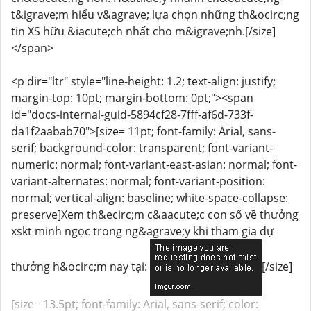
t&igrave;m hiểu v&agrave; lựa chọn những th&ocirc;ng
tin XS hữu &iacute;ch nhất cho m&igrave;nh.[/size]
</span>
<p dir="ltr" style="line-height: 1.2; text-align: justify;
margin-top: 10pt; margin-bottom: 0pt;"><span
id="docs-internal-guid-5894cf28-7fff-af6d-733f-
da1f2aabab70">[size= 11pt; font-family: Arial, sans-
serif; background-color: transparent; font-variant-
numeric: normal; font-variant-east-asian: normal; font-
variant-alternates: normal; font-variant-position:
normal; vertical-align: baseline; white-space-collapse:
preserve]Xem th&ecirc;m c&aacute;c con số về thưởng
xskt minh ngọc trong ng&agrave;y khi tham gia dự
thưởng h&ocirc;m nay tại:
[/size]
[size= 13.5pt; font-family: Arial, sans-serif; color: