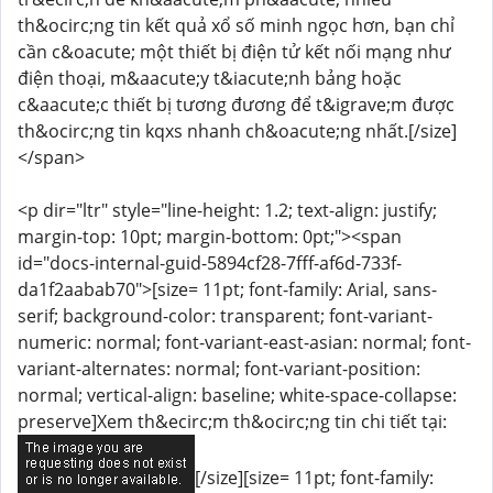
th&ocirc;ng tin kết quả xổ số minh ngọc hơn, bạn chỉ
cần c&oacute; một thiết bị điện tử kết nối mạng như
điện thoại, m&aacute;y t&iacute;nh bảng hoặc
c&aacute;c thiết bị tương đương để t&igrave;m được
th&ocirc;ng tin kqxs nhanh ch&oacute;ng nhất.[/size]
</span>
<p dir="ltr" style="line-height: 1.2; text-align: justify;
margin-top: 10pt; margin-bottom: 0pt;"><span
id="docs-internal-guid-5894cf28-7fff-af6d-733f-
da1f2aabab70">[size= 11pt; font-family: Arial, sans-
serif; background-color: transparent; font-variant-
numeric: normal; font-variant-east-asian: normal; font-
variant-alternates: normal; font-variant-position:
normal; vertical-align: baseline; white-space-collapse:
preserve]Xem th&ecirc;m th&ocirc;ng tin chi tiết tại:
[/size][size= 11pt; font-family: