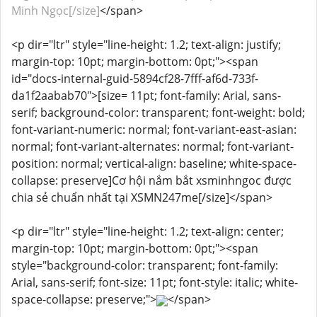
Minh Ngọc[/size]
</span>
<p dir="ltr" style="line-height: 1.2; text-align: justify;
margin-top: 10pt; margin-bottom: 0pt;"><span
id="docs-internal-guid-5894cf28-7fff-af6d-733f-
da1f2aabab70">[size= 11pt; font-family: Arial, sans-
serif; background-color: transparent; font-weight: bold;
font-variant-numeric: normal; font-variant-east-asian:
normal; font-variant-alternates: normal; font-variant-
position: normal; vertical-align: baseline; white-space-
collapse: preserve]Cơ hội nắm bắt xsminhngoc được
chia sẻ chuẩn nhất tại XSMN247me[/size]</span>
<p dir="ltr" style="line-height: 1.2; text-align: center;
margin-top: 10pt; margin-bottom: 0pt;"><span
style="background-color: transparent; font-family:
Arial, sans-serif; font-size: 11pt; font-style: italic; white-
space-collapse: preserve;">
</span>