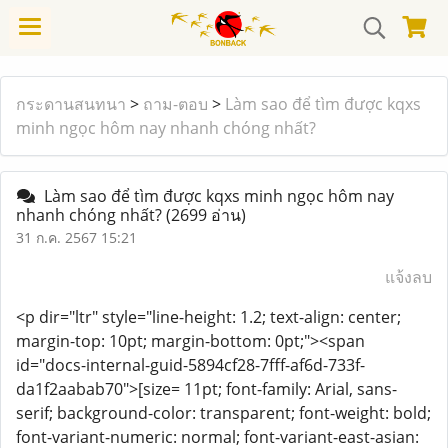
กระดานสนทนา
>
ถาม-ตอบ
>
Làm sao để tìm được kqxs
minh ngọc hôm nay nhanh chóng nhất?
Làm sao để tìm được kqxs minh ngọc hôm nay
nhanh chóng nhất?
(2699 อ่าน)
31 ก.ค. 2567 15:21
แจ้งลบ
<p dir="ltr" style="line-height: 1.2; text-align: center;
margin-top: 10pt; margin-bottom: 0pt;"><span
id="docs-internal-guid-5894cf28-7fff-af6d-733f-
da1f2aabab70">[size= 11pt; font-family: Arial, sans-
serif; background-color: transparent; font-weight: bold;
font-variant-numeric: normal; font-variant-east-asian: