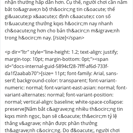
nhận thưởng hấp dẫn hơn. Cụ thể, người chơi cần nắm
bắt to&agrave;n bộ th&ocirc;ng tin c&oacute; thể
gi&uacute;p x&aacute;c định c&aacute;c con số
tr&uacute;ng thưởng kqxs h&ocirc;m nay nhanh
ch&oacute;ng hơn cho bản th&acirc;n m&igrave;nh
trong h&ocirc;m nay. [/size]</span>
<p dir="ltr" style="line-height: 1.2; text-align: justify;
margin-top: 10pt; margin-bottom: 0pt;"><span
id="docs-internal-guid-5894cf28-7fff-af6d-733f-
da1f2aabab70">[size= 11pt; font-family: Arial, sans-
serif; background-color: transparent; font-variant-
numeric: normal; font-variant-east-asian: normal; font-
variant-alternates: normal; font-variant-position:
normal; vertical-align: baseline; white-space-collapse:
preserve]Nắm bắt c&agrave;ng nhiều th&ocirc;ng tin
kqxs minh ngọc, bạn sẽ c&oacute; th&ecirc;m tỷ lệ
thắng v&agrave; nhận được phần thưởng
th&agrave;nh c&ocirc;ng. Do đ&oacute;, người chơi