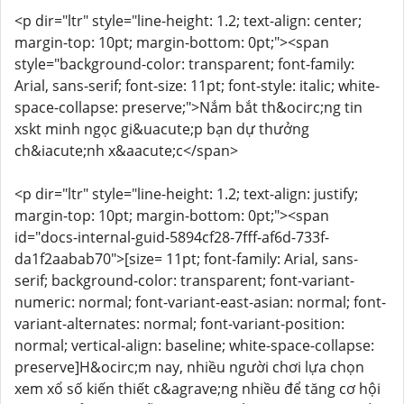
<p dir="ltr" style="line-height: 1.2; text-align: center;
margin-top: 10pt; margin-bottom: 0pt;"><span
style="background-color: transparent; font-family:
Arial, sans-serif; font-size: 11pt; font-style: italic; white-
space-collapse: preserve;">Nắm bắt th&ocirc;ng tin
xskt minh ngọc gi&uacute;p bạn dự thưởng
ch&iacute;nh x&aacute;c</span>
<p dir="ltr" style="line-height: 1.2; text-align: justify;
margin-top: 10pt; margin-bottom: 0pt;"><span
id="docs-internal-guid-5894cf28-7fff-af6d-733f-
da1f2aabab70">[size= 11pt; font-family: Arial, sans-
serif; background-color: transparent; font-variant-
numeric: normal; font-variant-east-asian: normal; font-
variant-alternates: normal; font-variant-position:
normal; vertical-align: baseline; white-space-collapse:
preserve]H&ocirc;m nay, nhiều người chơi lựa chọn
xem xổ số kiến thiết c&agrave;ng nhiều để tăng cơ hội