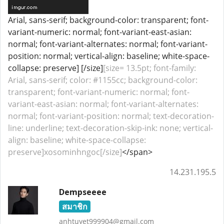
Arial, sans-serif; background-color: transparent; font-
variant-numeric: normal; font-variant-east-asian:
normal; font-variant-alternates: normal; font-variant-
position: normal; vertical-align: baseline; white-space-
collapse: preserve] [/size]
[size= 13.5pt; font-family:
Arial, sans-serif; color: #1155cc; background-color:
transparent; font-variant-numeric: normal; font-
variant-east-asian: normal; font-variant-alternates:
normal; font-variant-position: normal; text-decoration-
line: underline; text-decoration-skip-ink: none; vertical-
align: baseline; white-space-collapse:
preserve]xosominhngoc[/size]
</span>
14.231.195.5
Dempseeee
สมาชิก
anhtuyet999904@gmail.com