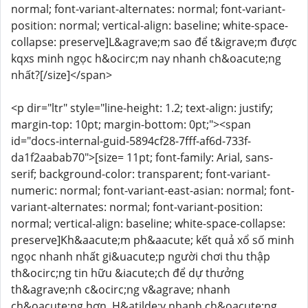
normal; font-variant-alternates: normal; font-variant-
position: normal; vertical-align: baseline; white-space-
collapse: preserve]L&agrave;m sao để t&igrave;m được
kqxs minh ngọc h&ocirc;m nay nhanh ch&oacute;ng
nhất?[/size]</span>
<p dir="ltr" style="line-height: 1.2; text-align: justify;
margin-top: 10pt; margin-bottom: 0pt;"><span
id="docs-internal-guid-5894cf28-7fff-af6d-733f-
da1f2aabab70">[size= 11pt; font-family: Arial, sans-
serif; background-color: transparent; font-variant-
numeric: normal; font-variant-east-asian: normal; font-
variant-alternates: normal; font-variant-position:
normal; vertical-align: baseline; white-space-collapse:
preserve]Kh&aacute;m ph&aacute; kết quả xổ số minh
ngọc nhanh nhất gi&uacute;p người chơi thu thập
th&ocirc;ng tin hữu &iacute;ch để dự thưởng
th&agrave;nh c&ocirc;ng v&agrave; nhanh
ch&oacute;ng hơn. H&atilde;y nhanh ch&oacute;ng