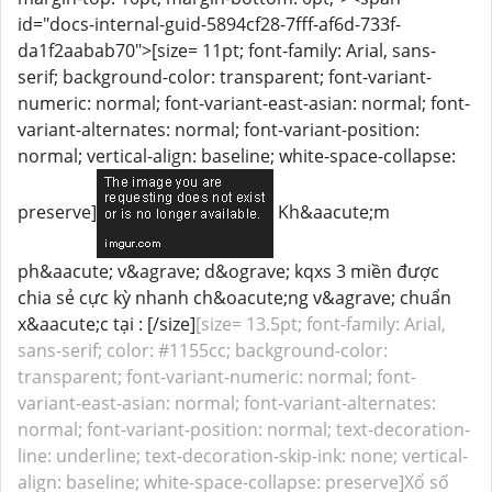
id="docs-internal-guid-5894cf28-7fff-af6d-733f-
da1f2aabab70">[size= 11pt; font-family: Arial, sans-
serif; background-color: transparent; font-variant-
numeric: normal; font-variant-east-asian: normal; font-
variant-alternates: normal; font-variant-position:
normal; vertical-align: baseline; white-space-collapse:
preserve]
Kh&aacute;m
ph&aacute; v&agrave; d&ograve; kqxs 3 miền được
chia sẻ cực kỳ nhanh ch&oacute;ng v&agrave; chuẩn
x&aacute;c tại : [/size]
[size= 13.5pt; font-family: Arial,
sans-serif; color: #1155cc; background-color:
transparent; font-variant-numeric: normal; font-
variant-east-asian: normal; font-variant-alternates:
normal; font-variant-position: normal; text-decoration-
line: underline; text-decoration-skip-ink: none; vertical-
align: baseline; white-space-collapse: preserve]Xổ số