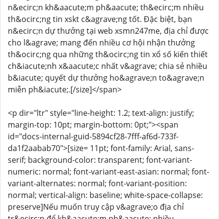
n&ecirc;n kh&aacute;m ph&aacute; th&ecirc;m nhiều
th&ocirc;ng tin xskt c&agrave;ng tốt. Đặc biệt, bạn
n&ecirc;n dự thưởng tại web xsmn247me, địa chỉ được
cho l&agrave; mang đến nhiều cơ hội nhận thưởng
th&ocirc;ng qua những th&ocirc;ng tin xổ số kiến thiết
ch&iacute;nh x&aacute;c nhất v&agrave; chia sẻ nhiều
b&iacute; quyết dự thưởng ho&agrave;n to&agrave;n
miễn ph&iacute;.[/size]</span>
<p dir="ltr" style="line-height: 1.2; text-align: justify;
margin-top: 10pt; margin-bottom: 0pt;"><span
id="docs-internal-guid-5894cf28-7fff-af6d-733f-
da1f2aabab70">[size= 11pt; font-family: Arial, sans-
serif; background-color: transparent; font-variant-
numeric: normal; font-variant-east-asian: normal; font-
variant-alternates: normal; font-variant-position:
normal; vertical-align: baseline; white-space-collapse:
preserve]Nếu muốn truy cập v&agrave;o địa chỉ
tr&ecirc;n để kh&aacute;m ph&aacute; nhiều