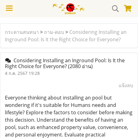
กระดานสนทนา
>
ถาม-ตอบ
>
Considering Installing an
Inground Pool: Is It the Right Choice for Everyone?
Considering Installing an Inground Pool: Is It the
Right Choice for Everyone?
(2080 อ่าน)
4 ก.ค. 2567 19:28
แจ้งลบ
Everyone thinking about installing an pool but
wondering if it's suitable for Humans needs and
lifestyle? Explore the factors to consider before making
this decision. Understand the benefits of having an
pool, such as enhanced property value, convenience,
and personal enjoyment. Evaluate practical