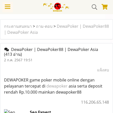
กระดานสนทนา
>
ถาม-ตอบ
>
DewaPoker | DewaPoker88
| DewaPoker Asia
DewaPoker | DewaPoker88 | DewaPoker Asia
(413 อ่าน)
2 ก.ค. 2567 19:51
แจ้งลบ
DEWAPOKER game poker mobile online dengan
pelayanan tercepat di
dewapoker
asia serta deposit
rendah Rp.10.000 mainkan dewapoker88
116.206.65.148
Seo Expert